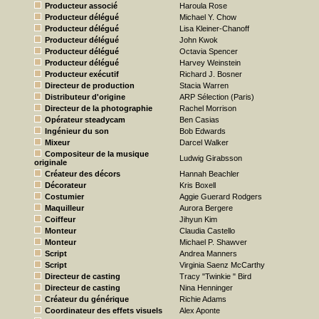
Producteur associé
Haroula Rose
Producteur délégué
Michael Y. Chow
Producteur délégué
Lisa Kleiner-Chanoff
Producteur délégué
John Kwok
Producteur délégué
Octavia Spencer
Producteur délégué
Harvey Weinstein
Producteur exécutif
Richard J. Bosner
Directeur de production
Stacia Warren
Distributeur d'origine
ARP Sélection (Paris)
Directeur de la photographie
Rachel Morrison
Opérateur steadycam
Ben Casias
Ingénieur du son
Bob Edwards
Mixeur
Darcel Walker
Compositeur de la musique
Ludwig Girabsson
originale
Créateur des décors
Hannah Beachler
Décorateur
Kris Boxell
Costumier
Aggie Guerard Rodgers
Maquilleur
Aurora Bergere
Coiffeur
Jihyun Kim
Monteur
Claudia Castello
Monteur
Michael P. Shawver
Script
Andrea Manners
Script
Virginia Saenz McCarthy
Directeur de casting
Tracy "Twinkie " Bird
Directeur de casting
Nina Henninger
Créateur du générique
Richie Adams
Coordinateur des effets visuels
Alex Aponte