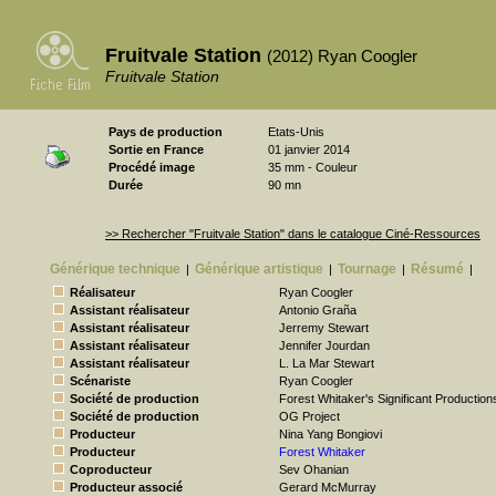
Fruitvale Station
(2012) Ryan Coogler
Fruitvale Station
Pays de production
Etats-Unis
Sortie en France
01 janvier 2014
Procédé image
35 mm - Couleur
Durée
90 mn
>> Rechercher "Fruitvale Station" dans le catalogue Ciné-Ressources
Générique technique
Générique artistique
Tournage
Résumé
|
|
|
|
Réalisateur
Ryan Coogler
Assistant réalisateur
Antonio Graña
Assistant réalisateur
Jerremy Stewart
Assistant réalisateur
Jennifer Jourdan
Assistant réalisateur
L. La Mar Stewart
Scénariste
Ryan Coogler
Société de production
Forest Whitaker's Significant Production
Société de production
OG Project
Producteur
Nina Yang Bongiovi
Producteur
Forest Whitaker
Coproducteur
Sev Ohanian
Producteur associé
Gerard McMurray