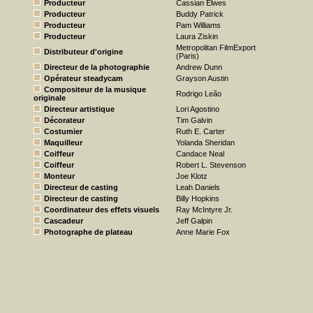
Producteur
Cassian Elwes
Producteur
Buddy Patrick
Producteur
Pam Williams
Producteur
Laura Ziskin
Metropolitan FilmExport
Distributeur d'origine
(Paris)
Directeur de la photographie
Andrew Dunn
Opérateur steadycam
Grayson Austin
Compositeur de la musique
Rodrigo Leão
originale
Directeur artistique
Lori Agostino
Décorateur
Tim Galvin
Costumier
Ruth E. Carter
Maquilleur
Yolanda Sheridan
Coiffeur
Candace Neal
Coiffeur
Robert L. Stevenson
Monteur
Joe Klotz
Directeur de casting
Leah Daniels
Directeur de casting
Billy Hopkins
Coordinateur des effets visuels
Ray McIntyre Jr.
Cascadeur
Jeff Galpin
Photographe de plateau
Anne Marie Fox