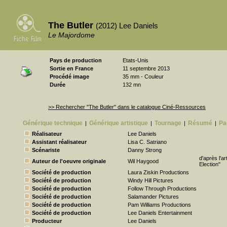
The Butler
(2012) Lee Daniels
Le Majordome
Pays de production
Etats-Unis
Sortie en France
11 septembre 2013
Procédé image
35 mm - Couleur
Durée
132 mn
>> Rechercher "The Butler" dans le catalogue Ciné-Ressources
Générique technique
Générique artistique
Tournage
Résumé
Pa
|
|
|
|
Réalisateur
Lee Daniels
Assistant réalisateur
Lisa C. Satriano
Scénariste
Danny Strong
d'après l'a
Auteur de l'oeuvre originale
Wil Haygood
Election"
Société de production
Laura Ziskin Productions
Société de production
Windy Hill Pictures
Société de production
Follow Through Productions
Société de production
Salamander Pictures
Société de production
Pam Williams Productions
Société de production
Lee Daniels Entertainment
Producteur
Lee Daniels