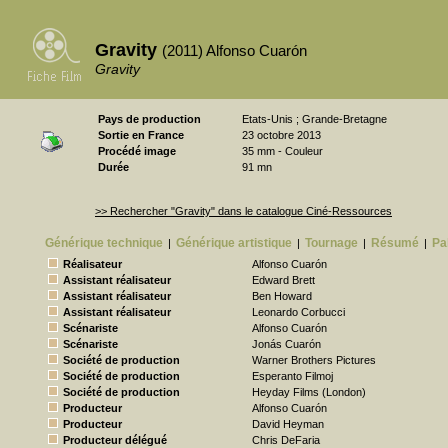
Gravity
(2011) Alfonso Cuarón
Gravity
Pays de production
Etats-Unis ; Grande-Bretagne
Sortie en France
23 octobre 2013
Procédé image
35 mm - Couleur
Durée
91 mn
>> Rechercher "Gravity" dans le catalogue Ciné-Ressources
Générique technique
Générique artistique
Tournage
Résumé
Pa
|
|
|
|
Réalisateur
Alfonso Cuarón
Assistant réalisateur
Edward Brett
Assistant réalisateur
Ben Howard
Assistant réalisateur
Leonardo Corbucci
Scénariste
Alfonso Cuarón
Scénariste
Jonás Cuarón
Société de production
Warner Brothers Pictures
Société de production
Esperanto Filmoj
Société de production
Heyday Films (London)
Producteur
Alfonso Cuarón
Producteur
David Heyman
Producteur délégué
Chris DeFaria