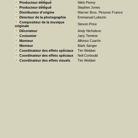
Producteur délégué
Nikki Penny
Producteur délégué
Stephen Jones
Distributeur d'origine
Warner Bros. Pictures France
Directeur de la photographie
Emmanuel Lubezki
Compositeur de la musique
Steven Price
originale
Décorateur
Andy Nicholson
Costumier
Jany Temime
Monteur
Alfonso Cuarón
Monteur
Mark Sanger
Coordinateur des effets spéciaux
Tim Webber
Coordinateur des effets spéciaux
Neil Corbould
Coordinateur des effets visuels
Tim Webber