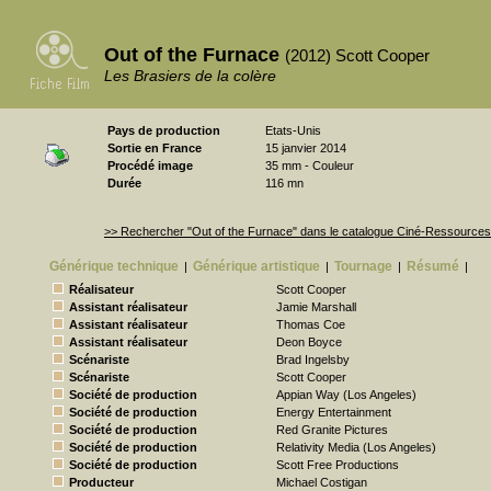
Out of the Furnace
(2012) Scott Cooper
Les Brasiers de la colère
Pays de production
Etats-Unis
Sortie en France
15 janvier 2014
Procédé image
35 mm - Couleur
Durée
116 mn
>> Rechercher "Out of the Furnace" dans le catalogue Ciné-Ressources
Générique technique
Générique artistique
Tournage
Résumé
|
|
|
|
Réalisateur
Scott Cooper
Assistant réalisateur
Jamie Marshall
Assistant réalisateur
Thomas Coe
Assistant réalisateur
Deon Boyce
Scénariste
Brad Ingelsby
Scénariste
Scott Cooper
Société de production
Appian Way (Los Angeles)
Société de production
Energy Entertainment
Société de production
Red Granite Pictures
Société de production
Relativity Media (Los Angeles)
Société de production
Scott Free Productions
Producteur
Michael Costigan