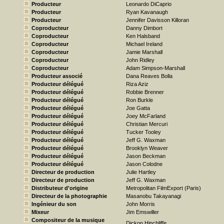
Producteur
Leonardo DiCaprio
Producteur
Ryan Kavanaugh
Producteur
Jennifer Davisson Killoran
Coproducteur
Danny Dimbort
Coproducteur
Ken Halsband
Coproducteur
Michael Ireland
Coproducteur
Jamie Marshall
Coproducteur
John Ridley
Coproducteur
Adam Simpson-Marshall
Producteur associé
Dana Reaves Bolla
Producteur délégué
Riza Aziz
Producteur délégué
Robbie Brenner
Producteur délégué
Ron Burkle
Producteur délégué
Joe Gatta
Producteur délégué
Joey McFarland
Producteur délégué
Christian Mercuri
Producteur délégué
Tucker Tooley
Producteur délégué
Jeff G. Waxman
Producteur délégué
Brooklyn Weaver
Producteur délégué
Jason Beckman
Producteur délégué
Jason Colodne
Directeur de production
Julie Hartley
Directeur de production
Jeff G. Waxman
Distributeur d'origine
Metropolitan FilmExport (Paris)
Directeur de la photographie
Masanobu Takayanagi
Ingénieur du son
John Morris
Mixeur
Jim Emswiller
Compositeur de la musique
Dickon Hinchliffe