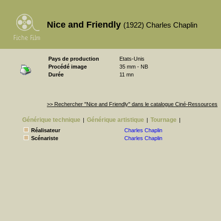
Nice and Friendly
(1922) Charles Chaplin
Pays de production
Etats-Unis
Procédé image
35 mm - NB
Durée
11 mn
>> Rechercher "Nice and Friendly" dans le catalogue Ciné-Ressources
Générique technique
Générique artistique
Tournage
|
|
|
Réalisateur
Charles Chaplin
Scénariste
Charles Chaplin