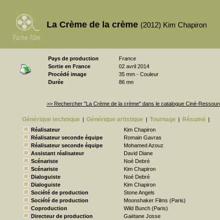
La Crème de la crème
(2012) Kim Chapiron
Pays de production
France
Sortie en France
02 avril 2014
Procédé image
35 mm - Couleur
Durée
86 mn
>> Rechercher "La Crème de la crème" dans le catalogue Ciné-Ressou
Générique technique
Générique artistique
Tournage
Résumé
|
|
|
|
Réalisateur
Kim Chapiron
Réalisateur seconde équipe
Romain Gavras
Réalisateur seconde équipe
Mohamed Azouz
Assistant réalisateur
David Diane
Scénariste
Noé Debré
Scénariste
Kim Chapiron
Dialoguiste
Noé Debré
Dialoguiste
Kim Chapiron
Société de production
Stone Angels
Société de production
Moonshaker Films (Paris)
Coproduction
Wild Bunch (Paris)
Directeur de production
Gaëtane Josse