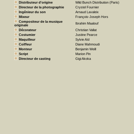
Distributeur d'origine
Wild Bunch Distribution (Paris)
Directeur de la photographie
Crystel Fournier
Ingénieur du son
Arnaud Lavaleix
Mixeur
François-Joseph Hors
Compositeur de la musique
Ibrahim Maalouf
originale
Décorateur
Christian Vallat
Costumier
Justine Pearce
Maquilleur
Sylvie Aïd
Coiffeur
Diane Mahmoudi
Monteur
Benjamin Weill
Script
Marion Pin
Directeur de casting
Gigi Akoka