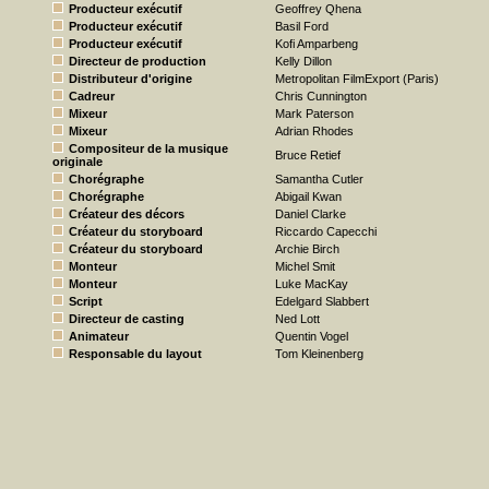
Producteur exécutif
Geoffrey Qhena
Producteur exécutif
Basil Ford
Producteur exécutif
Kofi Amparbeng
Directeur de production
Kelly Dillon
Distributeur d'origine
Metropolitan FilmExport (Paris)
Cadreur
Chris Cunnington
Mixeur
Mark Paterson
Mixeur
Adrian Rhodes
Compositeur de la musique
Bruce Retief
originale
Chorégraphe
Samantha Cutler
Chorégraphe
Abigail Kwan
Créateur des décors
Daniel Clarke
Créateur du storyboard
Riccardo Capecchi
Créateur du storyboard
Archie Birch
Monteur
Michel Smit
Monteur
Luke MacKay
Script
Edelgard Slabbert
Directeur de casting
Ned Lott
Animateur
Quentin Vogel
Responsable du layout
Tom Kleinenberg