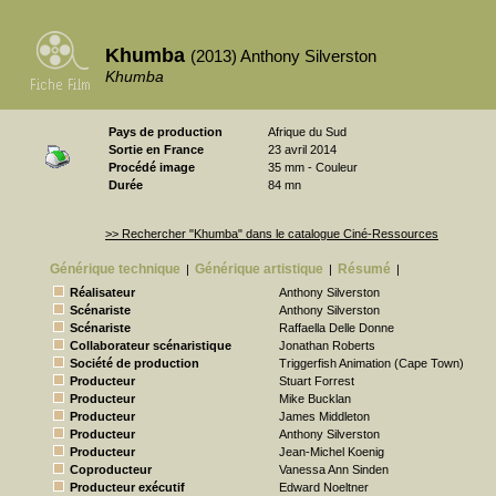
Khumba
(2013) Anthony Silverston
Khumba
Pays de production
Afrique du Sud
Sortie en France
23 avril 2014
Procédé image
35 mm - Couleur
Durée
84 mn
>> Rechercher "Khumba" dans le catalogue Ciné-Ressources
Générique technique
Générique artistique
Résumé
|
|
|
Réalisateur
Anthony Silverston
Scénariste
Anthony Silverston
Scénariste
Raffaella Delle Donne
Collaborateur scénaristique
Jonathan Roberts
Société de production
Triggerfish Animation (Cape Town)
Producteur
Stuart Forrest
Producteur
Mike Bucklan
Producteur
James Middleton
Producteur
Anthony Silverston
Producteur
Jean-Michel Koenig
Coproducteur
Vanessa Ann Sinden
Producteur exécutif
Edward Noeltner