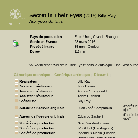
Secret in Their Eyes
(2015) Billy Ray
Aux yeux de tous
Pays de production
Etats-Unis ; Grande-Bretagne
Sortie en France
23 mars 2016
Procédé image
35 mm - Couleur
Durée
111 mn
>> Rechercher "Secret in Their Eyes" dans le catalogue Ciné-Ressourc
Générique technique
Générique artistique
Résumé
|
|
|
Réalisateur
Billy Ray
Assistant réalisateur
Tom Davies
Assistant réalisateur
Aaron C. Fitzgerald
Assistant réalisateur
Adam Cuthbert
Scénariste
Billy Ray
d'après le
Auteur de l'oeuvre originale
Juan José Campanella
ojos"
d'après le
Auteur de l'oeuvre originale
Eduardo Sacheri
ojos"
Société de production
Gran Via Productions
Société de production
IM Global (Los Angeles)
Société de production
Ingenious Media (London)