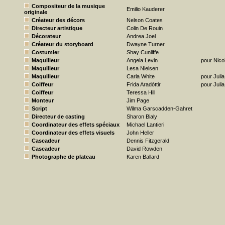
Compositeur de la musique
Emilio Kauderer
originale
Créateur des décors
Nelson Coates
Directeur artistique
Colin De Rouin
Décorateur
Andrea Joel
Créateur du storyboard
Dwayne Turner
Costumier
Shay Cunliffe
Maquilleur
Angela Levin
pour Nico
Maquilleur
Lesa Nielsen
Maquilleur
Carla White
pour Juli
Coiffeur
Frida Aradóttir
pour Juli
Coiffeur
Teressa Hill
Monteur
Jim Page
Script
Wilma Garscadden-Gahret
Directeur de casting
Sharon Bialy
Coordinateur des effets spéciaux
Michael Lantieri
Coordinateur des effets visuels
John Heller
Cascadeur
Dennis Fitzgerald
Cascadeur
David Rowden
Photographe de plateau
Karen Ballard