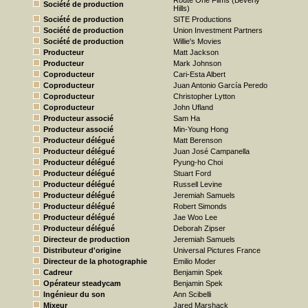
Route One Films (Beverly
Société de production
Hills)
Société de production
SITE Productions
Société de production
Union Investment Partners
Société de production
Willie's Movies
Producteur
Matt Jackson
Producteur
Mark Johnson
Coproducteur
Cari-Esta Albert
Coproducteur
Juan Antonio García Peredo
Coproducteur
Christopher Lytton
Coproducteur
John Ufland
Producteur associé
Sam Ha
Producteur associé
Min-Young Hong
Producteur délégué
Matt Berenson
Producteur délégué
Juan José Campanella
Producteur délégué
Pyung-ho Choi
Producteur délégué
Stuart Ford
Producteur délégué
Russell Levine
Producteur délégué
Jeremiah Samuels
Producteur délégué
Robert Simonds
Producteur délégué
Jae Woo Lee
Producteur délégué
Deborah Zipser
Directeur de production
Jeremiah Samuels
Distributeur d'origine
Universal Pictures France
Directeur de la photographie
Emilio Moder
Cadreur
Benjamin Spek
Opérateur steadycam
Benjamin Spek
Ingénieur du son
Ann Scibelli
Mixeur
Jared Marshack