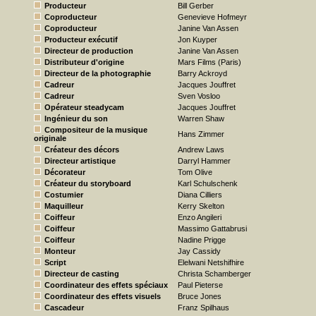
Producteur
Bill Gerber
Coproducteur
Genevieve Hofmeyr
Coproducteur
Janine Van Assen
Producteur exécutif
Jon Kuyper
Directeur de production
Janine Van Assen
Distributeur d'origine
Mars Films (Paris)
Directeur de la photographie
Barry Ackroyd
Cadreur
Jacques Jouffret
Cadreur
Sven Vosloo
Opérateur steadycam
Jacques Jouffret
Ingénieur du son
Warren Shaw
Compositeur de la musique
Hans Zimmer
originale
Créateur des décors
Andrew Laws
Directeur artistique
Darryl Hammer
Décorateur
Tom Olive
Créateur du storyboard
Karl Schulschenk
Costumier
Diana Cilliers
Maquilleur
Kerry Skelton
Coiffeur
Enzo Angileri
Coiffeur
Massimo Gattabrusi
Coiffeur
Nadine Prigge
Monteur
Jay Cassidy
Script
Elelwani Netshifhire
Directeur de casting
Christa Schamberger
Coordinateur des effets spéciaux
Paul Pieterse
Coordinateur des effets visuels
Bruce Jones
Cascadeur
Franz Spilhaus