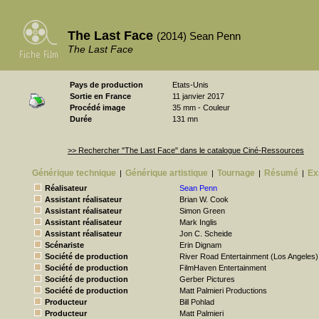
The Last Face
(2014) Sean Penn
The Last Face
Pays de production
Etats-Unis
Sortie en France
11 janvier 2017
Procédé image
35 mm - Couleur
Durée
131 mn
>> Rechercher "The Last Face" dans le catalogue Ciné-Ressources
Générique technique
Générique artistique
Tournage
Résumé
Ex
|
|
|
|
Réalisateur
Sean Penn
Assistant réalisateur
Brian W. Cook
Assistant réalisateur
Simon Green
Assistant réalisateur
Mark Inglis
Assistant réalisateur
Jon C. Scheide
Scénariste
Erin Dignam
Société de production
River Road Entertainment (Los Angeles)
Société de production
FilmHaven Entertainment
Société de production
Gerber Pictures
Société de production
Matt Palmieri Productions
Producteur
Bill Pohlad
Producteur
Matt Palmieri