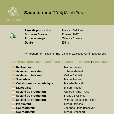
Sage femme
(2016) Martin Provost
Pays de production
France ; Belgique
Sortie en France
22 mars 2017
Procédé image
35 mm - Couleur
Durée
116 mn
>> Rechercher "Sage femme" dans le catalogue Ciné-Ressources
Générique technique
Générique artistique
Résumé
Exploitation
|
|
|
|
Réalisateur
Martin Provost
Assistant réalisateur
Juliette Maillard
Assistant réalisateur
Céline Bailbled
Scénariste
Martin Provost
Collaborateur scénaristique
Isabelle Fauvel
Dialoguiste
Martin Provost
Société de production
Curiosa Films (Paris)
Société de production
France 3 Cinéma
Société de production
Versus Production (Liège)
Producteur
Olivier Delbosc
Coproducteur
Jacques-Henri Bronckart
Coproducteur
Olivier Bronckart