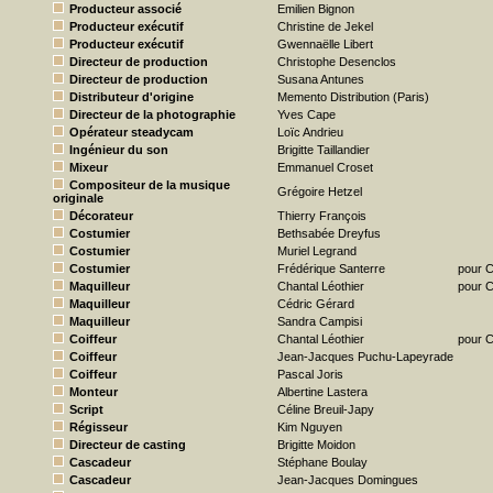
Producteur associé
Emilien Bignon
Producteur exécutif
Christine de Jekel
Producteur exécutif
Gwennaëlle Libert
Directeur de production
Christophe Desenclos
Directeur de production
Susana Antunes
Distributeur d'origine
Memento Distribution (Paris)
Directeur de la photographie
Yves Cape
Opérateur steadycam
Loïc Andrieu
Ingénieur du son
Brigitte Taillandier
Mixeur
Emmanuel Croset
Compositeur de la musique
Grégoire Hetzel
originale
Décorateur
Thierry François
Costumier
Bethsabée Dreyfus
Costumier
Muriel Legrand
Costumier
Frédérique Santerre
pour 
Maquilleur
Chantal Léothier
pour C
Maquilleur
Cédric Gérard
Maquilleur
Sandra Campisi
Coiffeur
Chantal Léothier
pour C
Coiffeur
Jean-Jacques Puchu-Lapeyrade
Coiffeur
Pascal Joris
Monteur
Albertine Lastera
Script
Céline Breuil-Japy
Régisseur
Kim Nguyen
Directeur de casting
Brigitte Moidon
Cascadeur
Stéphane Boulay
Cascadeur
Jean-Jacques Domingues