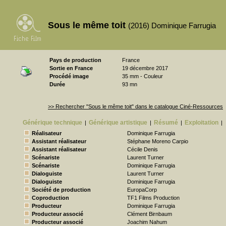
Sous le même toit
(2016) Dominique Farrugia
Pays de production
France
Sortie en France
19 décembre 2017
Procédé image
35 mm - Couleur
Durée
93 mn
>> Rechercher "Sous le même toit" dans le catalogue Ciné-Ressources
Générique technique
Générique artistique
Résumé
Exploitation
|
|
|
|
Réalisateur
Dominique Farrugia
Assistant réalisateur
Stéphane Moreno Carpio
Assistant réalisateur
Cécile Denis
Scénariste
Laurent Turner
Scénariste
Dominique Farrugia
Dialoguiste
Laurent Turner
Dialoguiste
Dominique Farrugia
Société de production
EuropaCorp
Coproduction
TF1 Films Production
Producteur
Dominique Farrugia
Producteur associé
Clément Birnbaum
Producteur associé
Joachim Nahum