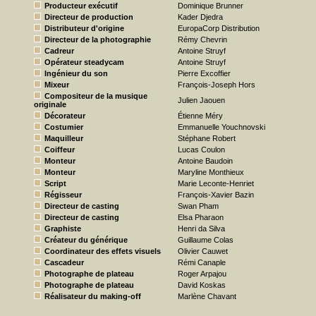
Producteur exécutif
Dominique Brunner
Directeur de production
Kader Djedra
Distributeur d'origine
EuropaCorp Distribution
Directeur de la photographie
Rémy Chevrin
Cadreur
Antoine Struyf
Opérateur steadycam
Antoine Struyf
Ingénieur du son
Pierre Excoffier
Mixeur
François-Joseph Hors
Compositeur de la musique
Julien Jaouen
originale
Décorateur
Étienne Méry
Costumier
Emmanuelle Youchnovski
Maquilleur
Stéphane Robert
Coiffeur
Lucas Coulon
Monteur
Antoine Baudoin
Monteur
Maryline Monthieux
Script
Marie Leconte-Henriet
Régisseur
François-Xavier Bazin
Directeur de casting
Swan Pham
Directeur de casting
Elsa Pharaon
Graphiste
Henri da Silva
Créateur du générique
Guillaume Colas
Coordinateur des effets visuels
Olivier Cauwet
Cascadeur
Rémi Canaple
Photographe de plateau
Roger Arpajou
Photographe de plateau
David Koskas
Réalisateur du making-off
Marlène Chavant