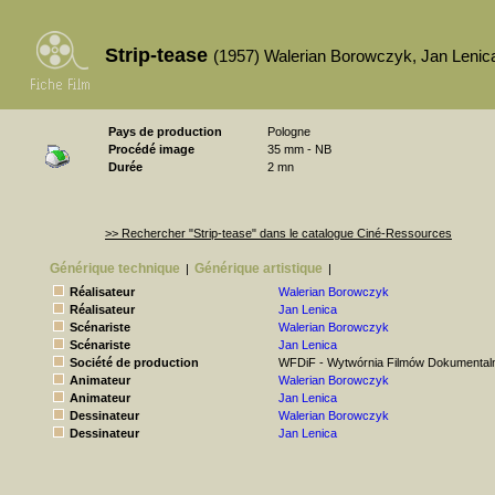
Strip-tease
(1957) Walerian Borowczyk, Jan Lenic
Pays de production
Pologne
Procédé image
35 mm - NB
Durée
2 mn
>> Rechercher "Strip-tease" dans le catalogue Ciné-Ressources
Générique technique
Générique artistique
|
|
Réalisateur
Walerian Borowczyk
Réalisateur
Jan Lenica
Scénariste
Walerian Borowczyk
Scénariste
Jan Lenica
Société de production
WFDiF - Wytwórnia Filmów Dokumental
Animateur
Walerian Borowczyk
Animateur
Jan Lenica
Dessinateur
Walerian Borowczyk
Dessinateur
Jan Lenica