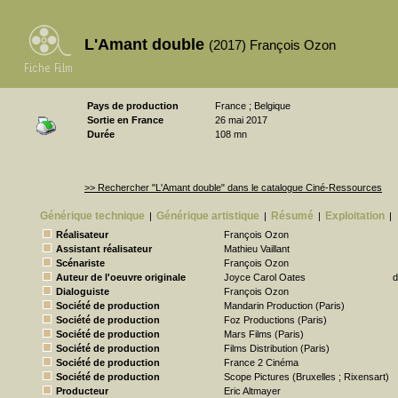
L'Amant double
(2017) François Ozon
Pays de production
France ; Belgique
Sortie en France
26 mai 2017
Durée
108 mn
>> Rechercher "L'Amant double" dans le catalogue Ciné-Ressources
Générique technique
Générique artistique
Résumé
Exploitation
|
|
|
|
Réalisateur
François Ozon
Assistant réalisateur
Mathieu Vaillant
Scénariste
François Ozon
Auteur de l'oeuvre originale
Joyce Carol Oates
d
Dialoguiste
François Ozon
Société de production
Mandarin Production (Paris)
Société de production
Foz Productions (Paris)
Société de production
Mars Films (Paris)
Société de production
Films Distribution (Paris)
Société de production
France 2 Cinéma
Société de production
Scope Pictures (Bruxelles ; Rixensart)
Producteur
Eric Altmayer