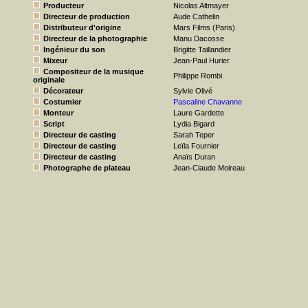
Producteur
Nicolas Altmayer
Directeur de production
Aude Cathelin
Distributeur d'origine
Mars Films (Paris)
Directeur de la photographie
Manu Dacosse
Ingénieur du son
Brigitte Taillandier
Mixeur
Jean-Paul Hurier
Compositeur de la musique
Philippe Rombi
originale
Décorateur
Sylvie Olivé
Costumier
Pascaline Chavanne
Monteur
Laure Gardette
Script
Lydia Bigard
Directeur de casting
Sarah Teper
Directeur de casting
Leïla Fournier
Directeur de casting
Anaïs Duran
Photographe de plateau
Jean-Claude Moireau