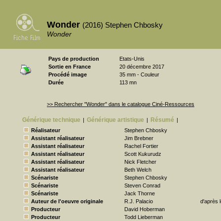
Wonder
(2016) Stephen Chbosky
Wonder
Pays de production
Etats-Unis
Sortie en France
20 décembre 2017
Procédé image
35 mm - Couleur
Durée
113 mn
>> Rechercher "Wonder" dans le catalogue Ciné-Ressources
Générique technique
Générique artistique
Résumé
|
|
|
Réalisateur
Stephen Chbosky
Assistant réalisateur
Jim Brebner
Assistant réalisateur
Rachel Fortier
Assistant réalisateur
Scott Kukurudz
Assistant réalisateur
Nick Fletcher
Assistant réalisateur
Beth Welch
Scénariste
Stephen Chbosky
Scénariste
Steven Conrad
Scénariste
Jack Thorne
Auteur de l'oeuvre originale
R.J. Palacio
d'après 
Producteur
David Hoberman
Producteur
Todd Lieberman