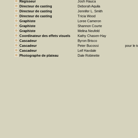
Régisseur
Josh Hauca
Directeur de casting
Deborah Aquila
Directeur de casting
Jennifer L. Smith
Directeur de casting
Tricia Wood
Graphiste
Loree Cameron
Graphiste
Shannon Courte
Graphiste
Melina Neufeld
Coordinateur des effets visuels
Kathy Chasen-Hay
Cascadeur
Byron Brisco
Cascadeur
Peter Bucossi
pour le 
Cascadeur
Leif Havdale
Photographe de plateau
Dale Robinette