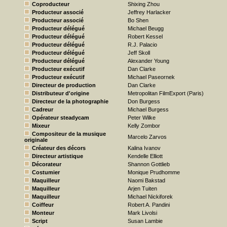
Coproducteur
Shixing Zhou
Producteur associé
Jeffrey Harlacker
Producteur associé
Bo Shen
Producteur délégué
Michael Beugg
Producteur délégué
Robert Kessel
Producteur délégué
R.J. Palacio
Producteur délégué
Jeff Skoll
Producteur délégué
Alexander Young
Producteur exécutif
Dan Clarke
Producteur exécutif
Michael Paseornek
Directeur de production
Dan Clarke
Distributeur d'origine
Metropolitan FilmExport (Paris)
Directeur de la photographie
Don Burgess
Cadreur
Michael Burgess
Opérateur steadycam
Peter Wilke
Mixeur
Kelly Zombor
Compositeur de la musique
Marcelo Zarvos
originale
Créateur des décors
Kalina Ivanov
Directeur artistique
Kendelle Elliott
Décorateur
Shannon Gottlieb
Costumier
Monique Prudhomme
Maquilleur
Naomi Bakstad
Maquilleur
Arjen Tuiten
Maquilleur
Michael Nickiforek
Coiffeur
Robert A. Pandini
Monteur
Mark Livolsi
Script
Susan Lambie