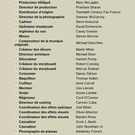
Producteur délégué
Mary McLaglen
Directeur de production
Prashant Sharan
Distributeur d'origine
Twentieth Century Fox France
Directeur de la photographie
Seamus McGarvey
Cadreur
Steve Krasznai
Opérateur steadycam
David Emmerichs
Ingénieur du son
Casey Genton
Mixeur
Steven Morrow
Compositeur de la musique
Michael Giacchino
originale
Créateur des décors
Martin Whist
Directeur artistique
Michael Diner
Décorateur
Hamish Purdy
Créateur du storyboard
Robert Consing
Créateur du storyboard
Marcus Endean
Costumier
Danny Glicker
Maquilleur
Thomas Nellen
Coiffeur
Anne Carroll
Monteur
Lisa Lassek
Script
Susan Lambie
Régisseur
Cecil O'Connor
Directeur de casting
Carmen Cuba
Coordinateur des effets spéciaux
Joel Whist
Coordinateur des effets visuels
Oliver Atherton
Coordinateur des effets visuels
Bastien Rivas
Cascadeur
Scott J. Ateah
Cascadeur
John Stoneham Jr.
Photographe de plateau
Kimberley French