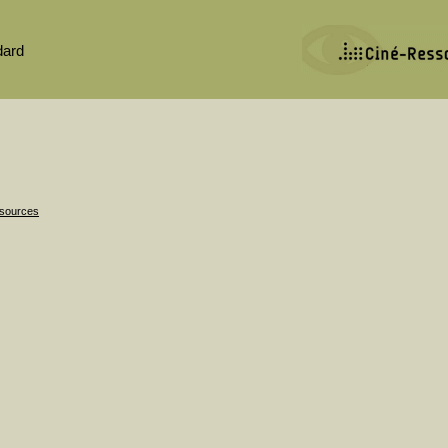
dard
ssources