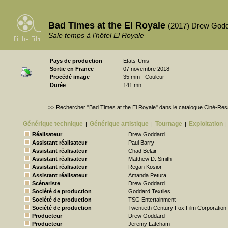
Bad Times at the El Royale
(2017) Drew God
Sale temps à l'hôtel El Royale
Pays de production
Etats-Unis
Sortie en France
07 novembre 2018
Procédé image
35 mm - Couleur
Durée
141 mn
>> Rechercher "Bad Times at the El Royale" dans le catalogue Ciné-Re
Générique technique
Générique artistique
Tournage
Exploitation
|
|
|
|
Réalisateur
Drew Goddard
Assistant réalisateur
Paul Barry
Assistant réalisateur
Chad Belair
Assistant réalisateur
Matthew D. Smith
Assistant réalisateur
Regan Kosior
Assistant réalisateur
Amanda Petura
Scénariste
Drew Goddard
Société de production
Goddard Textiles
Société de production
TSG Entertainment
Société de production
Twentieth Century Fox Film Corporation
Producteur
Drew Goddard
Producteur
Jeremy Latcham