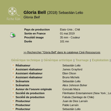
Gloria Bell
(2018) Sebastián Lelio
Gloria Bell
Pays de production
Etats-Unis ; Chili
Sortie en France
01 mai 2019
Procédé image
35 mm - Couleur
Durée
101 mn
>> Rechercher "Gloria Bell" dans le catalogue Ciné-Ressources
Générique technique
Générique artistique
Tournage
Exploitation
|
|
|
|
Réalisateur
Sebastián Lelio
Assistant réalisateur
James Grayford
Assistant réalisateur
Elion Olson
Assistant réalisateur
Bruno Michels
Scénariste
Sebastián Lelio
Scénariste
Alice Johnson Boher
Auteur de l'oeuvre originale
Gonzalo Maza
Société de production
FilmNation Entertainment (New York ; L
Société de production
Fabula (Santiago de Chile)
Producteur
Juan de Dios Larraín
Producteur
Pablo Larraín
Producteur
Sebastián Lelio