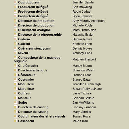
Coproducteur
Jennifer Semler
Producteur délégué
Ben Browning
Producteur délégué
Rocío Jadue
Producteur délégué
Shea Kammer
Directeur de production
Amy Murphy Anderson
Directeur de production
Michelle Poole
Distributeur d'origine
Mars Distribution
Directeur de la photographie
Natasha Braier
Cadreur
Dennis Noyes
Cadreur
Kenneth Lehn
Opérateur steadycam
Dennis Noyes
Mixeur
Anthony Enns
Compositeur de la musique
Matthew Herbert
originale
Chorégraphe
Mandy Moore
Directeur artistique
Shannon Walsh
Décorateur
Dianna Freas
Costumier
Stacey Battat
Maquilleur
Jennifer Turchi Nigh
Maquilleur
Susan Reilly LeHane
Coiffeur
Laine Trzinski
Monteur
Soledad Salfate
Script
Jan McWilliams
Directeur de casting
Lindsay Graham
Directeur de casting
Mary Vernieu
Coordinateur des effets visuels
Tomas Roca
Cascadeur
Mike Smith