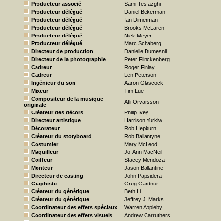
Producteur associé
Sami Tesfazghi
Producteur délégué
Daniel Bekerman
Producteur délégué
Ian Dimerman
Producteur délégué
Brooks McLaren
Producteur délégué
Nick Meyer
Producteur délégué
Marc Schaberg
Directeur de production
Danielle Dumesnil
Directeur de la photographie
Peter Flinckenberg
Cadreur
Roger Finlay
Cadreur
Len Peterson
Ingénieur du son
Aaron Glascock
Mixeur
Tim Lue
Compositeur de la musique
Atli Örvarsson
originale
Créateur des décors
Philip Ivey
Directeur artistique
Harrison Yurkiw
Décorateur
Rob Hepburn
Créateur du storyboard
Rob Ballantyne
Costumier
Mary McLeod
Maquilleur
Jo-Ann MacNeil
Coiffeur
Stacey Mendoza
Monteur
Jason Ballantine
Directeur de casting
John Papsidera
Graphiste
Greg Gardner
Créateur du générique
Beth Li
Créateur du générique
Jeffrey J. Marks
Coordinateur des effets spéciaux
Warren Appleby
Coordinateur des effets visuels
Andrew Carruthers