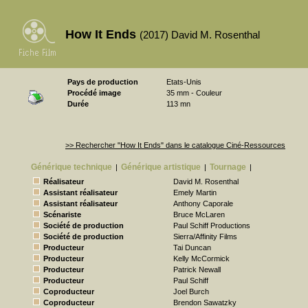
How It Ends
(2017) David M. Rosenthal
Pays de production
Etats-Unis
Procédé image
35 mm - Couleur
Durée
113 mn
>> Rechercher "How It Ends" dans le catalogue Ciné-Ressources
Générique technique
Générique artistique
Tournage
|
|
|
Réalisateur
David M. Rosenthal
Assistant réalisateur
Emely Martin
Assistant réalisateur
Anthony Caporale
Scénariste
Bruce McLaren
Société de production
Paul Schiff Productions
Société de production
Sierra/Affinity Films
Producteur
Tai Duncan
Producteur
Kelly McCormick
Producteur
Patrick Newall
Producteur
Paul Schiff
Coproducteur
Joel Burch
Coproducteur
Brendon Sawatzky