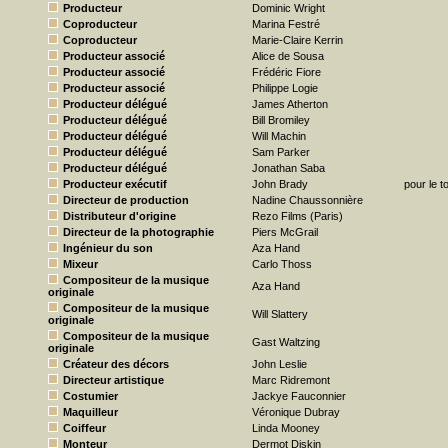
Producteur
Dominic Wright
Coproducteur
Marina Festré
Coproducteur
Marie-Claire Kerrin
Producteur associé
Alice de Sousa
Producteur associé
Frédéric Fiore
Producteur associé
Philippe Logie
Producteur délégué
James Atherton
Producteur délégué
Bill Bromiley
Producteur délégué
Will Machin
Producteur délégué
Sam Parker
Producteur délégué
Jonathan Saba
Producteur exécutif
John Brady
pour le t
Directeur de production
Nadine Chaussonnière
Distributeur d'origine
Rezo Films (Paris)
Directeur de la photographie
Piers McGrail
Ingénieur du son
Aza Hand
Mixeur
Carlo Thoss
Compositeur de la musique
Aza Hand
originale
Compositeur de la musique
Will Slattery
originale
Compositeur de la musique
Gast Waltzing
originale
Créateur des décors
John Leslie
Directeur artistique
Marc Ridremont
Costumier
Jackye Fauconnier
Maquilleur
Véronique Dubray
Coiffeur
Linda Mooney
Monteur
Dermot Diskin