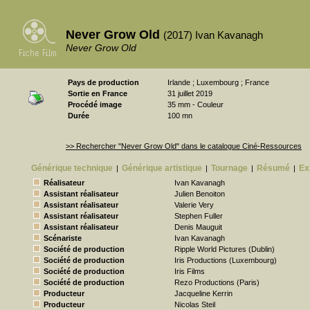
Never Grow Old
(2017) Ivan Kavanagh
Never Grow Old
Pays de production
Irlande ; Luxembourg ; France
Sortie en France
31 juillet 2019
Procédé image
35 mm - Couleur
Durée
100 mn
>> Rechercher "Never Grow Old" dans le catalogue Ciné-Ressources
Générique technique
Générique artistique
Tournage
Résumé
Ex
|
|
|
|
Réalisateur
Ivan Kavanagh
Assistant réalisateur
Julien Benoiton
Assistant réalisateur
Valerie Very
Assistant réalisateur
Stephen Fuller
Assistant réalisateur
Denis Mauguit
Scénariste
Ivan Kavanagh
Société de production
Ripple World Pictures (Dublin)
Société de production
Iris Productions (Luxembourg)
Société de production
Iris Films
Société de production
Rezo Productions (Paris)
Producteur
Jacqueline Kerrin
Producteur
Nicolas Steil