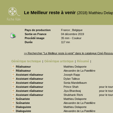
Le Meilleur reste à venir
(2018) Matthieu Delap
Pays de production
France ; Belgique
Sortie en France
04 décembre 2019
Procédé image
35 mm - Couleur
Durée
117 mn
>> Rechercher "Le Meilleur reste à venir" dans le catalogue Ciné-Resso
Générique technique
Générique artistique
Résumé
|
|
|
Réalisateur
Matthieu Delaporte
Réalisateur
Alexandre de La Patellière
Assistant réalisateur
Joseph Rapp
Assistant réalisateur
Dylan Talleux
Assistant réalisateur
Sonia Mandelbaum
Assistant réalisateur
Prince Shah
pour le tou
Assistant réalisateur
Jiya Bhardwaj
pour le tou
Assistant réalisateur
Shubhank Rishi
pour le tou
Scénariste
Matthieu Delaporte
Scénariste
Alexandre de La Patellière
Dialoguiste
Matthieu Delaporte
Dialoguiste
Alexandre de La Patellière