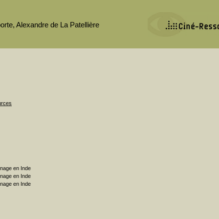
orte, Alexandre de La Patellière
urces
rnage en Inde
rnage en Inde
rnage en Inde