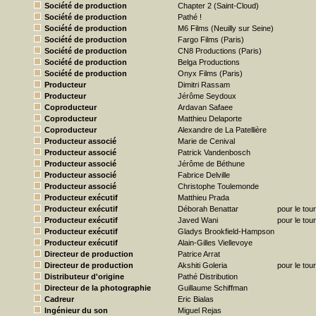
Société de production
Chapter 2 (Saint-Cloud)
Société de production
Pathé !
Société de production
M6 Films (Neuilly sur Seine)
Société de production
Fargo Films (Paris)
Société de production
CN8 Productions (Paris)
Société de production
Belga Productions
Société de production
Onyx Films (Paris)
Producteur
Dimitri Rassam
Producteur
Jérôme Seydoux
Coproducteur
Ardavan Safaee
Coproducteur
Matthieu Delaporte
Coproducteur
Alexandre de La Patellière
Producteur associé
Marie de Cenival
Producteur associé
Patrick Vandenbosch
Producteur associé
Jérôme de Béthune
Producteur associé
Fabrice Delville
Producteur associé
Christophe Toulemonde
Producteur exécutif
Matthieu Prada
Producteur exécutif
Déborah Benattar
pour le tou
Producteur exécutif
Javed Wani
pour le tou
Producteur exécutif
Gladys Brookfield-Hampson
Producteur exécutif
Alain-Gilles Viellevoye
Directeur de production
Patrice Arrat
Directeur de production
Akshiti Goleria
pour le tou
Distributeur d'origine
Pathé Distribution
Directeur de la photographie
Guillaume Schiffman
Cadreur
Eric Bialas
Ingénieur du son
Miguel Rejas