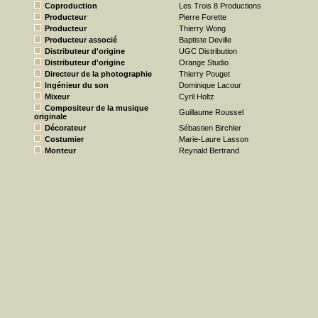
Coproduction
Les Trois 8 Productions
Producteur
Pierre Forette
Producteur
Thierry Wong
Producteur associé
Baptiste Deville
Distributeur d'origine
UGC Distribution
Distributeur d'origine
Orange Studio
Directeur de la photographie
Thierry Pouget
Ingénieur du son
Dominique Lacour
Mixeur
Cyril Holtz
Compositeur de la musique
Guillaume Roussel
originale
Décorateur
Sébastien Birchler
Costumier
Marie-Laure Lasson
Monteur
Reynald Bertrand