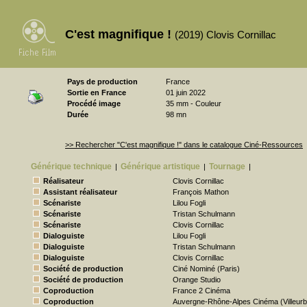
C'est magnifique !
(2019) Clovis Cornillac
Pays de production
France
Sortie en France
01 juin 2022
Procédé image
35 mm - Couleur
Durée
98 mn
>> Rechercher "C'est magnifique !" dans le catalogue Ciné-Ressources
Générique technique
Générique artistique
Tournage
|
|
|
Réalisateur
Clovis Cornillac
Assistant réalisateur
François Mathon
Scénariste
Lilou Fogli
Scénariste
Tristan Schulmann
Scénariste
Clovis Cornillac
Dialoguiste
Lilou Fogli
Dialoguiste
Tristan Schulmann
Dialoguiste
Clovis Cornillac
Société de production
Ciné Nominé (Paris)
Société de production
Orange Studio
Coproduction
France 2 Cinéma
Coproduction
Auvergne-Rhône-Alpes Cinéma (Villeur