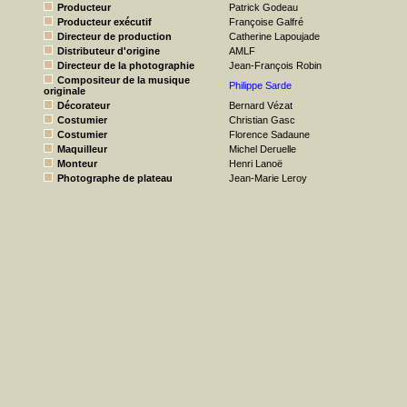
Producteur
Patrick Godeau
Producteur exécutif
Françoise Galfré
Directeur de production
Catherine Lapoujade
Distributeur d'origine
AMLF
Directeur de la photographie
Jean-François Robin
Compositeur de la musique
Philippe Sarde
originale
Décorateur
Bernard Vézat
Costumier
Christian Gasc
Costumier
Florence Sadaune
Maquilleur
Michel Deruelle
Monteur
Henri Lanoë
Photographe de plateau
Jean-Marie Leroy