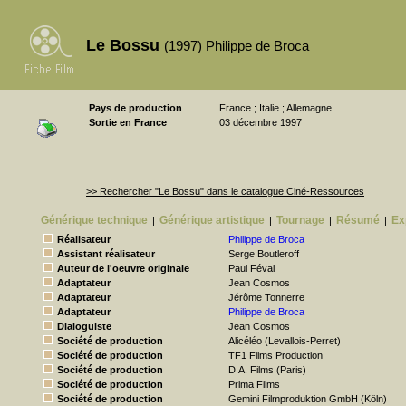
Le Bossu
(1997) Philippe de Broca
Pays de production
France ; Italie ; Allemagne
Sortie en France
03 décembre 1997
>> Rechercher "Le Bossu" dans le catalogue Ciné-Ressources
Générique technique
Générique artistique
Tournage
Résumé
Ex
|
|
|
|
Réalisateur
Philippe de Broca
Assistant réalisateur
Serge Boutleroff
Auteur de l'oeuvre originale
Paul Féval
Adaptateur
Jean Cosmos
Adaptateur
Jérôme Tonnerre
Adaptateur
Philippe de Broca
Dialoguiste
Jean Cosmos
Société de production
Alicéléo (Levallois-Perret)
Société de production
TF1 Films Production
Société de production
D.A. Films (Paris)
Société de production
Prima Films
Société de production
Gemini Filmproduktion GmbH (Köln)