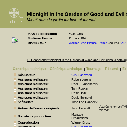
Midnight in the Garden of Good and Evil
Minuit dans le jardin du bien et du mal
Pays de production
Etats-Unis
Sortie en France
11 mars 1998
Distributeur
Warner Bros Picture France
(source :
AD
>> Rechercher "Midnight in the Garden of Good and Evil" dans le catal
Générique technique
Générique artistique
Tournage
Résumé
Ex
|
|
|
|
Réalisateur
Clint Eastwood
Assistant réalisateur
Robert Lorenz
Assistant réalisateur
Dodi L. Rubenstein
Assistant réalisateur
Tom Rooker
Assistant réalisateur
Rose Unite
Assistant réalisateur
David Bernstein
Scénariste
John Lee Hancock
d'après le roman "Mi
Auteur de l'oeuvre originale
John Berendt
the evil"
Malpaso
Société de production
Productions
Coproduction
Warner Bros.