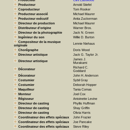
Producteur
Clint Eastwood
Producteur
Arnold Stiefel
Coproducteur
Tom Rooker
Producteur associé
Michael Maurer
Producteur exécutif
Anita Zuckerman
Directeur de production
Michael Maurer
Distributeur d'origine
Warner Bros.
Directeur de la photographie
Jack N. Green
Ingénieur du son
Willie D. Burton
Compositeur de la musique
Lennie Niehaus
originale
Chorégraphe
Doris Wood
Directeur artistique
Jack G. Taylor Jr.
James J.
Directeur artistique
Murakami
Richard C.
Décorateur
Goddard
Décorateur
John H. Anderson
Costumier
Sybil Gray
Costumier
Deborah Hopper
Maquilleur
Tania Comas
Monteur
Joel Cox
Régisseur
Antoinette Levine
Directeur de casting
Phyllis Huffman
Directeur de casting
Shay Griffin
Directeur de casting
Olivia Harris
Coordinateur des effets spéciaux
John Frazier
Coordinateur des effets spéciaux
Joe Pancake
Coordinateur des effets spéciaux
Steve Riley