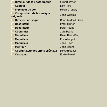
Directeur de la photographie
Gilbert Taylor
Cadreur
Roy Ford
Ingénieur du son
Robin Gregory
Compositeur de la musique
John Williams
originale
Directeur artistique
Brian Ackland-Snow
Décorateur
Peter Murton
Décorateur
Peter Young
Costumier
Julie Harris
Maquilleur
Peter Robb-King
Maquilleur
Eric Allwright
Maquilleur
Jane Royle
Monteur
John Bloom
Coordinateur des effets spéciaux
Roy Arbogast
Cascadeur
Eddie Powell