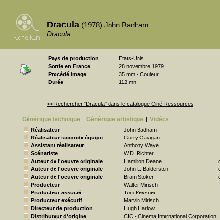
Dracula
(1978) John Badham
Dracula
Pays de production
Etats-Unis
Sortie en France
28 novembre 1979
Procédé image
35 mm - Couleur
Durée
112 mn
>> Rechercher "Dracula" dans le catalogue Ciné-Ressources
Générique technique
Générique artistique
Vidéos
|
|
Réalisateur
John Badham
Réalisateur seconde équipe
Gerry Gavigan
Assistant réalisateur
Anthony Waye
Scénariste
W.D. Richter
Auteur de l'oeuvre originale
Hamilton Deane
Auteur de l'oeuvre originale
John L. Balderston
Auteur de l'oeuvre originale
Bram Stoker
Producteur
Walter Mirisch
Producteur associé
Tom Pevsner
Producteur exécutif
Marvin Mirisch
Directeur de production
Hugh Harlow
Distributeur d'origine
CIC - Cinema International Corporation