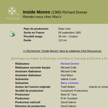
Inside Moves
(1980) Richard Donner
Rendez-vous chez Max's
Pays de production
Etats-Unis
Sortie en France
09 septembre 1981
Procédé image
35 mm - Couleur
Durée
113 mn
>> Rechercher "Inside Moves" dans le catalogue Ciné-Ressources
Générique technique
Générique artistique
Tournage
Résumé
Ex
|
|
|
|
Réalisateur
Richard Donner
Réalisateur seconde équipe
Michael Grillo
Assistant réalisateur
Michael Grillo
Assistant réalisateur
Paul Moen
Scénariste
Valerie Curtin
Scénariste
Barry Levinson
Auteur de l'oeuvre originale
Todd Walton
d'après le roma
Société de production
Goodmark Productions
Producteur
Mark M. Tanz
Producteur
R.W. Goodwin
Producteur exécutif
David Salven
Directeur de production
David Salven