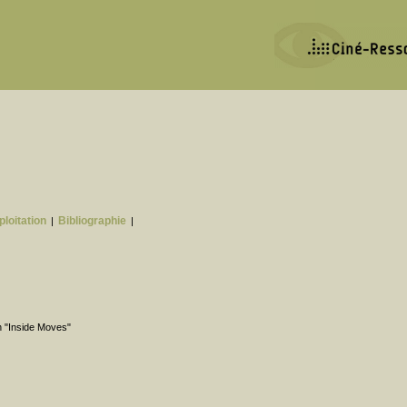
ploitation
Bibliographie
|
|
n "Inside Moves"