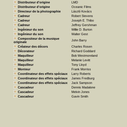
Distributeur d'origine
LMD
Distributeur d'origine
Oceanic Films
Directeur de la photographie
László Kovács
Cadreur
Robert Stevens
Cadreur
Joseph E. Thibo
Cadreur
Jeffrey Gershman
Ingénieur du son
Willie D. Burton
Ingénieur du son
Walter Gest
Compositeur de la musique
John Barry
originale
Créateur des décors
Charles Rosen
Décorateur
Richard Goddard
Maquilleur
Bob Westmoreland
Maquilleur
Melanie Levitt
Maquilleur
Tony Lloyd
Monteur
Frank Morriss
Coordinateur des effets spéciaux
Larry Roberts
Coordinateur des effets spéciaux
James Fredburg
Coordinateur des effets spéciaux
Jack Sampson
Cascadeur
Dennis Madalone
Cascadeur
Melvin Jones
Cascadeur
Gavin Smith