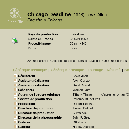
Chicago Deadline
(1948) Lewis Allen
Enquête à Chicago
Pays de production
Etats-Unis
Sortie en France
03 avril 1950
Procédé image
35 mm - NB
Durée
87 mn
>> Rechercher "Chicago Deadline" dans le catalogue Ciné-Ressources
Générique technique
Générique artistique
Tournage
Résumé
Bi
|
|
|
|
Réalisateur
Lewis Allen
Assistant réalisateur
Alvin Ganzer
Assistant réalisateur
Gerd Oswald
Scénariste
Warren Duff
Auteur de l'oeuvre originale
Tiffany Thayer
d'après le roman 
Société de production
Paramount Pictures
Producteur
Robert Fellows
Directeur de production
James Cottrell
Directeur de production
Curtis Mick
Directeur de la photographie
John F. Seitz
Cadreur
Otto Pierce
Cadreur
Harlow Stengel