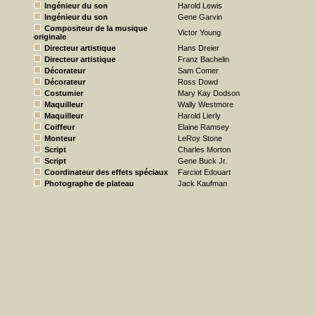
Ingénieur du son
Harold Lewis
Ingénieur du son
Gene Garvin
Compositeur de la musique
Victor Young
originale
Directeur artistique
Hans Dreier
Directeur artistique
Franz Bachelin
Décorateur
Sam Comer
Décorateur
Ross Dowd
Costumier
Mary Kay Dodson
Maquilleur
Wally Westmore
Maquilleur
Harold Lierly
Coiffeur
Elaine Ramsey
Monteur
LeRoy Stone
Script
Charles Morton
Script
Gene Buck Jr.
Coordinateur des effets spéciaux
Farciot Edouart
Photographe de plateau
Jack Kaufman