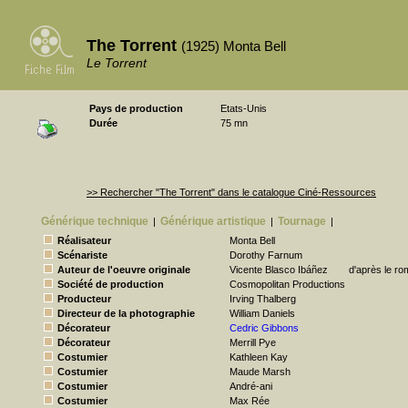
The Torrent
(1925) Monta Bell
Le Torrent
Pays de production
Etats-Unis
Durée
75 mn
>> Rechercher "The Torrent" dans le catalogue Ciné-Ressources
Générique technique
Générique artistique
Tournage
|
|
|
Réalisateur
Monta Bell
Scénariste
Dorothy Farnum
Auteur de l'oeuvre originale
Vicente Blasco Ibáñez
d'après le ro
Société de production
Cosmopolitan Productions
Producteur
Irving Thalberg
Directeur de la photographie
William Daniels
Décorateur
Cedric Gibbons
Décorateur
Merrill Pye
Costumier
Kathleen Kay
Costumier
Maude Marsh
Costumier
André-ani
Costumier
Max Rée