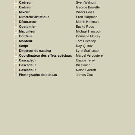
Cadreur
Sven Walnum
Cadreur
George Boulette
Mixeur
Walter Goss
Directeur artistique
Fred Harpman
Décorateur
Morris Hoffman
Costumier
Bucky Rous
Maquilleur
Michael Hancock
Coiffeur
Donoene McKay
Monteur
Tom Priestley
Script
Ray Quiroz
Directeur de casting
Lynn Stalmaster
Coordinateur des effets spéciaux
Marcel Vercoutere
Cascadeur
Claude Terry
Cascadeur
Bill Couch
Cascadeur
Ralph Garrett
Photographe de plateau
James Coe