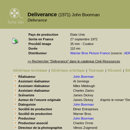
Deliverance
(1971) John Boorman
Délivrance
Pays de production
Etats-Unis
Sortie en France
27 septembre 1972
Procédé image
35 mm - Couleur
Durée
110 mn
Distributeur
Warner Bros Picture France
(source :
AD
>> Rechercher "Deliverance" dans le catalogue Ciné-Ressources
Générique technique
Générique artistique
Tournage
Résumé
Bi
|
|
|
|
Réalisateur
John Boorman
Assistant réalisateur
Al Jennings
Assistant réalisateur
Miles Middough
Assistant réalisateur
Charles Ziarko
Scénariste
James Dickey
Auteur de l'oeuvre originale
James Dickey
d'après le roman "De
Dialoguiste
John Boorman
Société de production
Elmer Entreprises
Société de production
Warner Bros.
Producteur
John Boorman
Producteur associé
Charles Orme
Directeur de la photographie
Vilmos Zsigmond