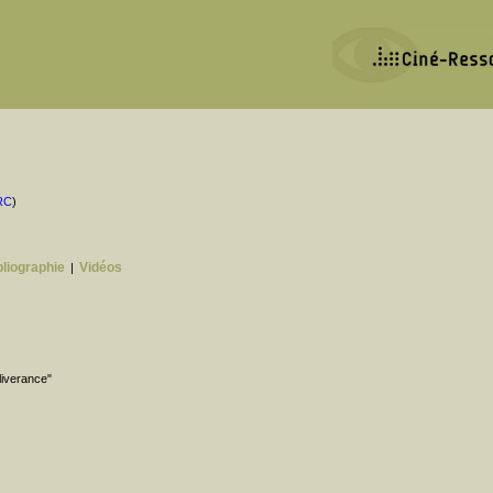
RC
)
bliographie
Vidéos
|
liverance"