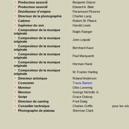
Producteur associé
Benjamin Glazer
Producteur associé
Edward A. Blatt
Distributeur d'origine
Paramount Pictures
Directeur de la photographie
Charles Lang
Cadreur
Robert W. Pittack
Ingénieur du son
Harold Lewis
Compositeur de la musique
Ralph Rainger
originale
Compositeur de la musique
John Leipold
originale
Compositeur de la musique
Bernhard Kaun
originale
Compositeur de la musique
Paul Marquardt
originale
Compositeur de la musique
Herman Hand
originale
Compositeur de la musique
W. Franke Harling
originale
Directeur artistique
Roland Anderson
Costumier
Travis Banton
Monteur
Otho Lovering
Monteur
George Nicholls Jr.
Script
Grace Dubray
Directeur de casting
Fred Datig
Conseiller technique
Charles Griffin
pour les sé
Photographe de plateau
Sherman Clark