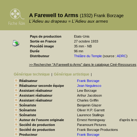
A Farewell to Arms
(1932) Frank Borzage
L'Adieu au drapeau = L'Adieu aux armes
Pays de production
Etats-Unis
Sortie en France
27 octobre 1933
Procédé image
35 mm - NB
Durée
96 mn
Distributeur
Théâtre du Temple
(source :
ADRC
)
>> Rechercher "A Farewell to Arms" dans le catalogue Ciné-Ressources
Générique technique
Générique artistique
|
|
Réalisateur
Frank Borzage
Réalisateur seconde équipe
Jean Negulesco
Assistant réalisateur
Lew Borzage
Assistant réalisateur
Arthur Jacobson
Assistant réalisateur
Charles Griffin
Scénariste
Benjamin Glazer
Scénariste
Oliver H.P. Garrett
Scénariste
Laurence Stallings
Auteur de l'oeuvre originale
Ernest Hemingway
d'après le r
Société de production
Paramount Pictures
Société de production
Frank Borzage Productions
Producteur
Frank Borzage