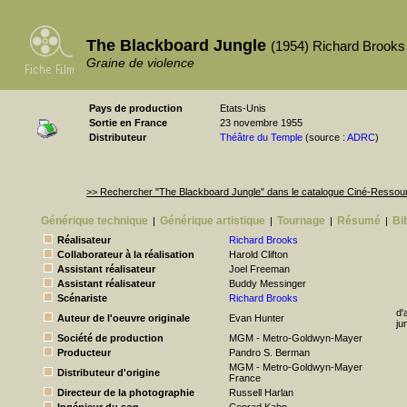
The Blackboard Jungle
(1954) Richard Brooks
Graine de violence
Pays de production
Etats-Unis
Sortie en France
23 novembre 1955
Distributeur
Théâtre du Temple
(source :
ADRC
)
>> Rechercher "The Blackboard Jungle" dans le catalogue Ciné-Ressou
Générique technique
Générique artistique
Tournage
Résumé
Bi
|
|
|
|
Réalisateur
Richard Brooks
Collaborateur à la réalisation
Harold Clifton
Assistant réalisateur
Joel Freeman
Assistant réalisateur
Buddy Messinger
Scénariste
Richard Brooks
d'
Auteur de l'oeuvre originale
Evan Hunter
ju
Société de production
MGM - Metro-Goldwyn-Mayer
Producteur
Pandro S. Berman
MGM - Metro-Goldwyn-Mayer
Distributeur d'origine
France
Directeur de la photographie
Russell Harlan