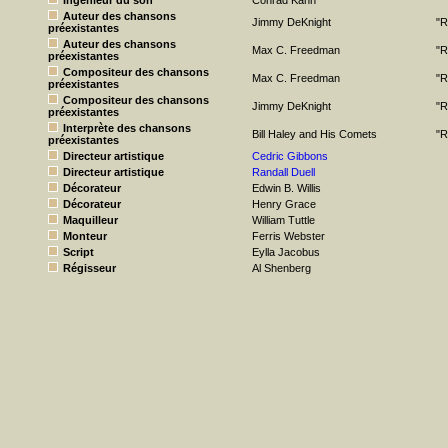
Ingénieur du son
Conrad Kahn
Auteur des chansons
Jimmy DeKnight
"R
préexistantes
Auteur des chansons
Max C. Freedman
"R
préexistantes
Compositeur des chansons
Max C. Freedman
"R
préexistantes
Compositeur des chansons
Jimmy DeKnight
"R
préexistantes
Interprète des chansons
Bill Haley and His Comets
"R
préexistantes
Directeur artistique
Cedric Gibbons
Directeur artistique
Randall Duell
Décorateur
Edwin B. Willis
Décorateur
Henry Grace
Maquilleur
William Tuttle
Monteur
Ferris Webster
Script
Eylla Jacobus
Régisseur
Al Shenberg