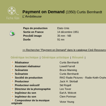
Payment on Demand
(1950) Curtis Bernhardt
L'Ambitieuse
Pays de production
Etats-Unis
Sortie en France
14 décembre 1951
Procédé image
35 mm - NB
Durée
91 mn
>> Rechercher "Payment on Demand" dans le catalogue Ciné-Ressourc
Générique technique
Générique artistique
Résumé
|
|
|
Réalisateur
Curtis Bernhardt
Assistant réalisateur
Lowell Farrell
Scénariste
Bruce Manning
Scénariste
Curtis Bernhardt
Société de production
RKO Radio Pictures - Radio-Keith-Orp
Producteur
Jack H. Skirball
Producteur exécutif
Sid Rogell
Directeur de la photographie
Leo Tover
Ingénieur du son
Earl A. Wolcott
Ingénieur du son
Clem Portman
Compositeur de la musique
Victor Young
originale