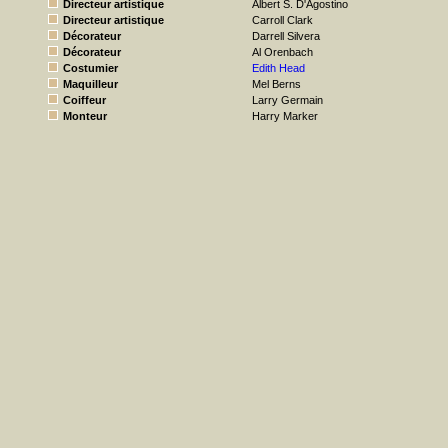
Directeur artistique
Albert S. D'Agostino
Directeur artistique
Carroll Clark
Décorateur
Darrell Silvera
Décorateur
Al Orenbach
Costumier
Edith Head
Maquilleur
Mel Berns
Coiffeur
Larry Germain
Monteur
Harry Marker