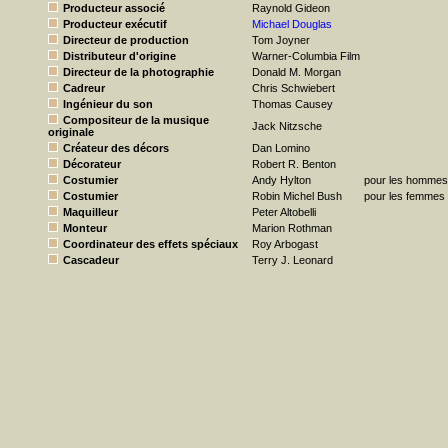
Producteur associé
Raynold Gideon
Producteur exécutif
Michael Douglas
Directeur de production
Tom Joyner
Distributeur d'origine
Warner-Columbia Film
Directeur de la photographie
Donald M. Morgan
Cadreur
Chris Schwiebert
Ingénieur du son
Thomas Causey
Compositeur de la musique
Jack Nitzsche
originale
Créateur des décors
Dan Lomino
Décorateur
Robert R. Benton
Costumier
Andy Hylton
pour les hommes
Costumier
Robin Michel Bush
pour les femmes
Maquilleur
Peter Altobelli
Monteur
Marion Rothman
Coordinateur des effets spéciaux
Roy Arbogast
Cascadeur
Terry J. Leonard