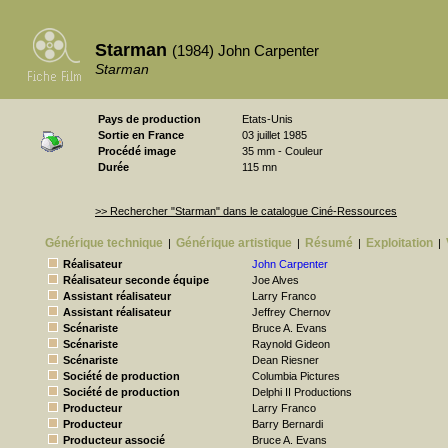
Starman
(1984) John Carpenter
Starman
Pays de production
Etats-Unis
Sortie en France
03 juillet 1985
Procédé image
35 mm - Couleur
Durée
115 mn
>> Rechercher "Starman" dans le catalogue Ciné-Ressources
Générique technique
Générique artistique
Résumé
Exploitation
|
|
|
|
Réalisateur
John Carpenter
Réalisateur seconde équipe
Joe Alves
Assistant réalisateur
Larry Franco
Assistant réalisateur
Jeffrey Chernov
Scénariste
Bruce A. Evans
Scénariste
Raynold Gideon
Scénariste
Dean Riesner
Société de production
Columbia Pictures
Société de production
Delphi II Productions
Producteur
Larry Franco
Producteur
Barry Bernardi
Producteur associé
Bruce A. Evans