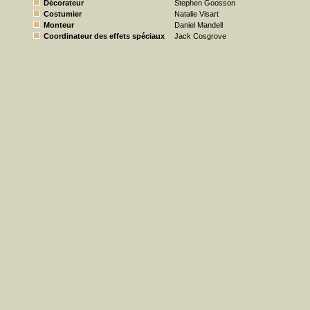
Décorateur
Stephen Goosson
Costumier
Natalie Visart
Monteur
Daniel Mandell
Coordinateur des effets spéciaux
Jack Cosgrove