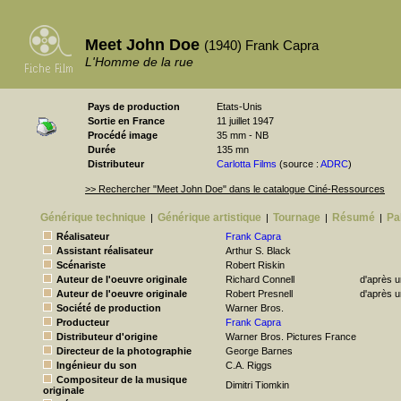
Meet John Doe
(1940) Frank Capra
L'Homme de la rue
Pays de production
Etats-Unis
Sortie en France
11 juillet 1947
Procédé image
35 mm - NB
Durée
135 mn
Distributeur
Carlotta Films
(source :
ADRC
)
>> Rechercher "Meet John Doe" dans le catalogue Ciné-Ressources
Générique technique
Générique artistique
Tournage
Résumé
Pa
|
|
|
|
Réalisateur
Frank Capra
Assistant réalisateur
Arthur S. Black
Scénariste
Robert Riskin
Auteur de l'oeuvre originale
Richard Connell
d'après u
Auteur de l'oeuvre originale
Robert Presnell
d'après u
Société de production
Warner Bros.
Producteur
Frank Capra
Distributeur d'origine
Warner Bros. Pictures France
Directeur de la photographie
George Barnes
Ingénieur du son
C.A. Riggs
Compositeur de la musique
Dimitri Tiomkin
originale