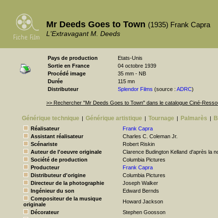
Mr Deeds Goes to Town
(1935) Frank Capra
L'Extravagant M. Deeds
Pays de production
Etats-Unis
Sortie en France
04 octobre 1939
Procédé image
35 mm - NB
Durée
115 mn
Distributeur
Splendor Films
(source :
ADRC
)
>> Rechercher "Mr Deeds Goes to Town" dans le catalogue Ciné-Ress
Générique technique
Générique artistique
Tournage
Palmarès
B
|
|
|
|
Réalisateur
Frank Capra
Assistant réalisateur
Charles C. Coleman Jr.
Scénariste
Robert Riskin
Auteur de l'oeuvre originale
Clarence Budington Kelland
d'après la n
Société de production
Columbia Pictures
Producteur
Frank Capra
Distributeur d'origine
Columbia Pictures
Directeur de la photographie
Joseph Walker
Ingénieur du son
Edward Bernds
Compositeur de la musique
Howard Jackson
originale
Décorateur
Stephen Goosson