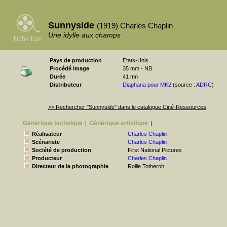
Sunnyside
(1919) Charles Chaplin
Une idylle aux champs
Pays de production
Etats-Unis
Procédé image
35 mm - NB
Durée
41 mn
Distributeur
Diaphana pour MK2
(source :
ADRC
)
>> Rechercher "Sunnyside" dans le catalogue Ciné-Ressources
Générique technique
Générique artistique
|
|
Réalisateur
Charles Chaplin
Scénariste
Charles Chaplin
Société de production
First National Pictures
Producteur
Charles Chaplin
Directeur de la photographie
Rollie Totheroh