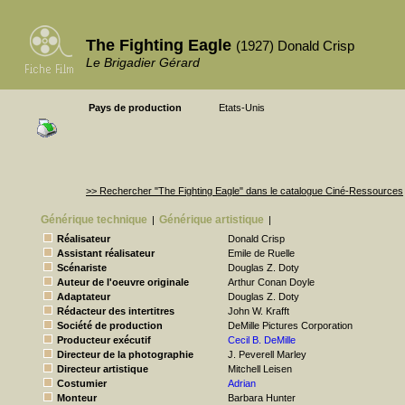
The Fighting Eagle
(1927) Donald Crisp
Le Brigadier Gérard
Pays de production
Etats-Unis
>> Rechercher "The Fighting Eagle" dans le catalogue Ciné-Ressources
Générique technique
Générique artistique
|
|
Réalisateur
Donald Crisp
Assistant réalisateur
Emile de Ruelle
Scénariste
Douglas Z. Doty
Auteur de l'oeuvre originale
Arthur Conan Doyle
Adaptateur
Douglas Z. Doty
Rédacteur des intertitres
John W. Krafft
Société de production
DeMille Pictures Corporation
Producteur exécutif
Cecil B. DeMille
Directeur de la photographie
J. Peverell Marley
Directeur artistique
Mitchell Leisen
Costumier
Adrian
Monteur
Barbara Hunter