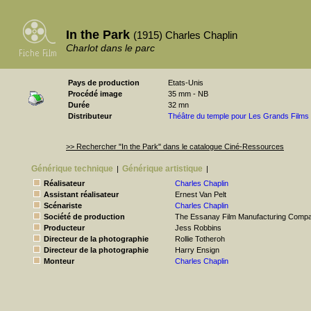
In the Park
(1915) Charles Chaplin
Charlot dans le parc
Pays de production
Etats-Unis
Procédé image
35 mm - NB
Durée
32 mn
Distributeur
Théâtre du temple pour Les Grands Films
>> Rechercher "In the Park" dans le catalogue Ciné-Ressources
Générique technique
Générique artistique
|
|
Réalisateur
Charles Chaplin
Assistant réalisateur
Ernest Van Pelt
Scénariste
Charles Chaplin
Société de production
The Essanay Film Manufacturing Compa
Producteur
Jess Robbins
Directeur de la photographie
Rollie Totheroh
Directeur de la photographie
Harry Ensign
Monteur
Charles Chaplin