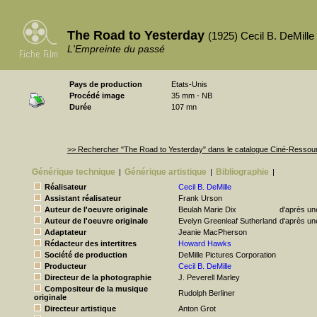
The Road to Yesterday
(1925) Cecil B. DeMille
L'Empreinte du passé
Pays de production
Etats-Unis
Procédé image
35 mm - NB
Durée
107 mn
>> Rechercher "The Road to Yesterday" dans le catalogue Ciné-Ressou
Générique technique
Générique artistique
Bibliographie
|
|
|
Réalisateur
Cecil B. DeMille
Assistant réalisateur
Frank Urson
Auteur de l'oeuvre originale
Beulah Marie Dix
d'après une
Auteur de l'oeuvre originale
Evelyn Greenleaf Sutherland
d'après un
Adaptateur
Jeanie MacPherson
Rédacteur des intertitres
Howard Hawks
Société de production
DeMille Pictures Corporation
Producteur
Cecil B. DeMille
Directeur de la photographie
J. Peverell Marley
Compositeur de la musique
Rudolph Berliner
originale
Directeur artistique
Anton Grot