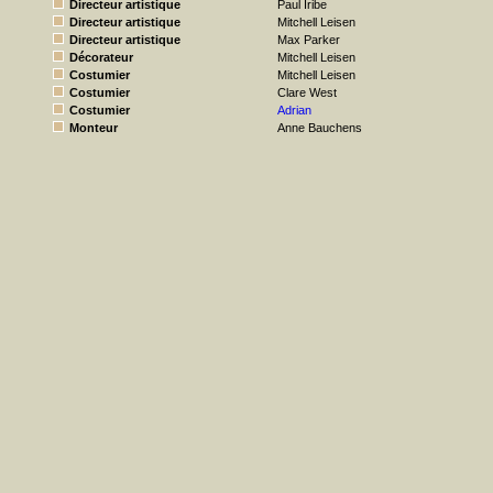
Directeur artistique
Paul Iribe
Directeur artistique
Mitchell Leisen
Directeur artistique
Max Parker
Décorateur
Mitchell Leisen
Costumier
Mitchell Leisen
Costumier
Clare West
Costumier
Adrian
Monteur
Anne Bauchens