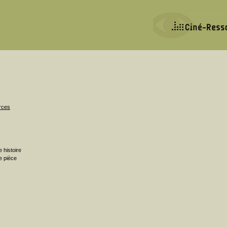
rces
 histoire
e pièce