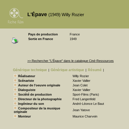
L'Épave
(1949) Willy Rozier
Pays de production
France
Sortie en France
1949
>> Rechercher "L'Épave" dans le catalogue Ciné-Ressources
Générique technique
Générique artistique
Résumé
|
|
|
Réalisateur
Willy Rozier
Scénariste
Xavier Vallier
Auteur de l'oeuvre originale
Jean Colet
Dialoguiste
Xavier Vallier
Société de production
Sport-Films (Paris)
Directeur de la photographie
Fred Langenfeld
Ingénieur du son
André-Léonce Le Baut
Compositeur de la musique
Jean Yatove
originale
Monteur
Maurice Charvein