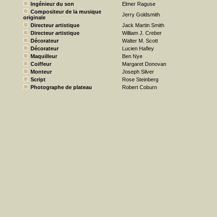
Ingénieur du son
Elmer Raguse
Compositeur de la musique
Jerry Goldsmith
originale
Directeur artistique
Jack Martin Smith
Directeur artistique
William J. Creber
Décorateur
Walter M. Scott
Décorateur
Lucien Hafley
Maquilleur
Ben Nye
Coiffeur
Margaret Donovan
Monteur
Joseph Silver
Script
Rose Steinberg
Photographe de plateau
Robert Coburn