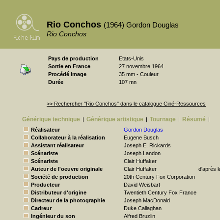
Rio Conchos
(1964) Gordon Douglas
Rio Conchos
Pays de production
Etats-Unis
Sortie en France
27 novembre 1964
Procédé image
35 mm - Couleur
Durée
107 mn
>> Rechercher "Rio Conchos" dans le catalogue Ciné-Ressources
Générique technique
Générique artistique
Tournage
Résumé
|
|
|
|
Réalisateur
Gordon Douglas
Collaborateur à la réalisation
Eugene Busch
Assistant réalisateur
Joseph E. Rickards
Scénariste
Joseph Landon
Scénariste
Clair Huffaker
Auteur de l'oeuvre originale
Clair Huffaker
d'après 
Société de production
20th Century Fox Corporation
Producteur
David Weisbart
Distributeur d'origine
Twentieth Century Fox France
Directeur de la photographie
Joseph MacDonald
Cadreur
Duke Callaghan
Ingénieur du son
Alfred Bruzlin