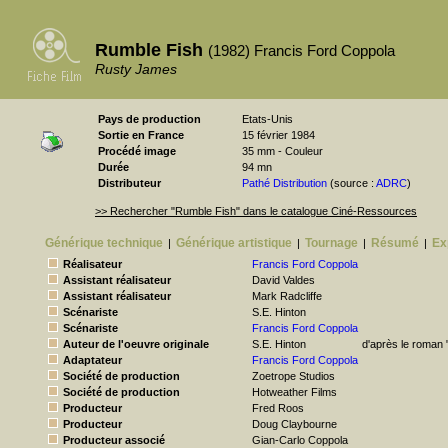
Rumble Fish
(1982) Francis Ford Coppola
Rusty James
Pays de production
Etats-Unis
Sortie en France
15 février 1984
Procédé image
35 mm - Couleur
Durée
94 mn
Distributeur
Pathé Distribution
(source :
ADRC
)
>> Rechercher "Rumble Fish" dans le catalogue Ciné-Ressources
Générique technique
Générique artistique
Tournage
Résumé
Ex
|
|
|
|
Réalisateur
Francis Ford Coppola
Assistant réalisateur
David Valdes
Assistant réalisateur
Mark Radcliffe
Scénariste
S.E. Hinton
Scénariste
Francis Ford Coppola
Auteur de l'oeuvre originale
S.E. Hinton
d'après le roman 
Adaptateur
Francis Ford Coppola
Société de production
Zoetrope Studios
Société de production
Hotweather Films
Producteur
Fred Roos
Producteur
Doug Claybourne
Producteur associé
Gian-Carlo Coppola