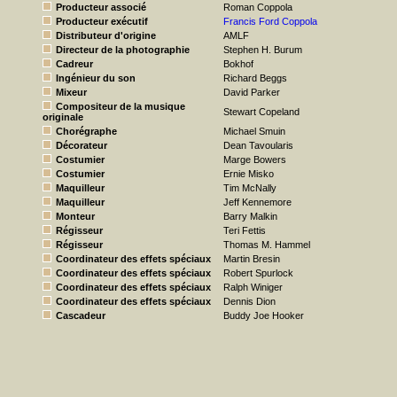
Producteur associé
Roman Coppola
Producteur exécutif
Francis Ford Coppola
Distributeur d'origine
AMLF
Directeur de la photographie
Stephen H. Burum
Cadreur
Bokhof
Ingénieur du son
Richard Beggs
Mixeur
David Parker
Compositeur de la musique
Stewart Copeland
originale
Chorégraphe
Michael Smuin
Décorateur
Dean Tavoularis
Costumier
Marge Bowers
Costumier
Ernie Misko
Maquilleur
Tim McNally
Maquilleur
Jeff Kennemore
Monteur
Barry Malkin
Régisseur
Teri Fettis
Régisseur
Thomas M. Hammel
Coordinateur des effets spéciaux
Martin Bresin
Coordinateur des effets spéciaux
Robert Spurlock
Coordinateur des effets spéciaux
Ralph Winiger
Coordinateur des effets spéciaux
Dennis Dion
Cascadeur
Buddy Joe Hooker