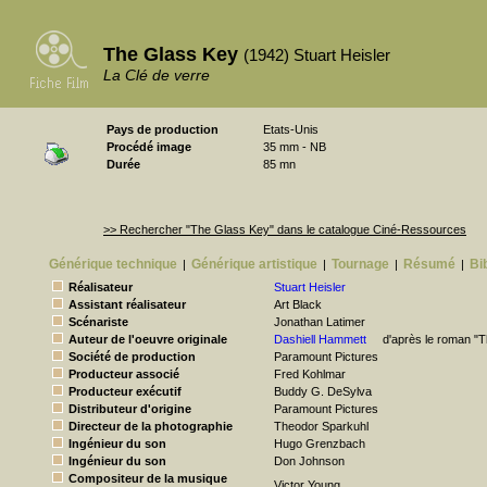
The Glass Key
(1942) Stuart Heisler
La Clé de verre
Pays de production
Etats-Unis
Procédé image
35 mm - NB
Durée
85 mn
>> Rechercher "The Glass Key" dans le catalogue Ciné-Ressources
Générique technique
Générique artistique
Tournage
Résumé
Bi
|
|
|
|
Réalisateur
Stuart Heisler
Assistant réalisateur
Art Black
Scénariste
Jonathan Latimer
Auteur de l'oeuvre originale
Dashiell Hammett
d'après le roman "
Société de production
Paramount Pictures
Producteur associé
Fred Kohlmar
Producteur exécutif
Buddy G. DeSylva
Distributeur d'origine
Paramount Pictures
Directeur de la photographie
Theodor Sparkuhl
Ingénieur du son
Hugo Grenzbach
Ingénieur du son
Don Johnson
Compositeur de la musique
Victor Young