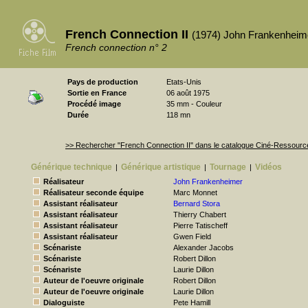
French Connection II
(1974) John Frankenheim
French connection n° 2
Pays de production
Etats-Unis
Sortie en France
06 août 1975
Procédé image
35 mm - Couleur
Durée
118 mn
>> Rechercher "French Connection II" dans le catalogue Ciné-Ressourc
Générique technique
Générique artistique
Tournage
Vidéos
|
|
|
Réalisateur
John Frankenheimer
Réalisateur seconde équipe
Marc Monnet
Assistant réalisateur
Bernard Stora
Assistant réalisateur
Thierry Chabert
Assistant réalisateur
Pierre Tatischeff
Assistant réalisateur
Gwen Field
Scénariste
Alexander Jacobs
Scénariste
Robert Dillon
Scénariste
Laurie Dillon
Auteur de l'oeuvre originale
Robert Dillon
Auteur de l'oeuvre originale
Laurie Dillon
Dialoguiste
Pete Hamill