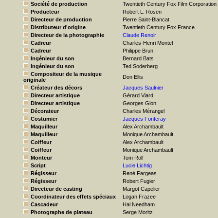
Société de production
Twentieth Century Fox Film Corporation
Producteur
Robert L. Rosen
Directeur de production
Pierre Saint-Blancat
Distributeur d'origine
Twentieth Century Fox France
Directeur de la photographie
Claude Renoir
Cadreur
Charles-Henri Montel
Cadreur
Philippe Brun
Ingénieur du son
Bernard Bats
Ingénieur du son
Ted Soderberg
Compositeur de la musique
Don Ellis
originale
Créateur des décors
Jacques Saulnier
Directeur artistique
Gérard Viard
Directeur artistique
Georges Glon
Décorateur
Charles Mérangel
Costumier
Jacques Fonteray
Maquilleur
Alex Archambault
Maquilleur
Monique Archambault
Coiffeur
Alex Archambault
Coiffeur
Monique Archambault
Monteur
Tom Rolf
Script
Lucie Lichtig
Régisseur
René Fargeas
Régisseur
Robert Fugier
Directeur de casting
Margot Capelier
Coordinateur des effets spéciaux
Logan Frazee
Cascadeur
Hal Needham
Photographe de plateau
Serge Moritz