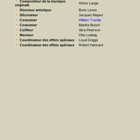
Compositeur de la musique
Arthur Lange
originale
Directeur artistique
Boris Leven
Décorateur
Jacques Mapes
Costumier
William Travilla
Costumier
Martha Bunch
Coiffeur
Vera Peterson
Monteur
Otto Ludwig
Coordinateur des effets spéciaux
Loyal Griggs
Coordinateur des effets spéciaux
Robert Hansard