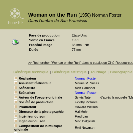
Woman on the Run
(1950) Norman Foster
Dans l'ombre de San Francisco
Pays de production
Etats-Unis
Sortie en France
1951
Procédé image
35 mm - NB
Durée
77 mn
>> Rechercher "Woman on the Run" dans le catalogue Ciné-Ressource
Générique technique
Générique artistique
Tournage
Bibliographie
|
|
|
Réalisateur
Norman Foster
Assistant réalisateur
Maurie M. Suess
Scénariste
Alan Campbell
Scénariste
Norman Foster
Auteur de l'oeuvre originale
Sylvia Tate
d'après la nouvelle "M
Société de production
Fidelity Pictures
Producteur
Howard Welsch
Directeur de la photographie
Hal Mohr
Ingénieur du son
Fred Lau
Ingénieur du son
Mac Dalgleish
Compositeur de la musique
Emil Newman
originale