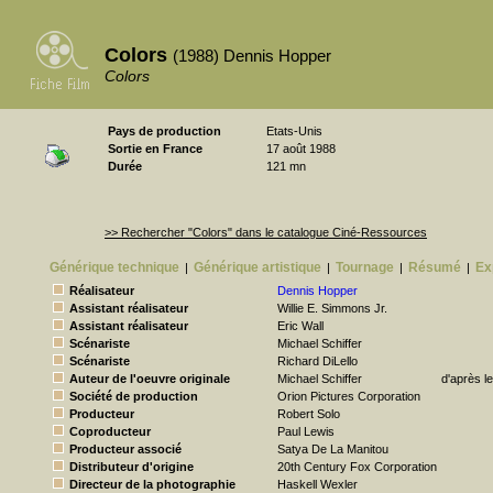
Colors
(1988) Dennis Hopper
Colors
Pays de production
Etats-Unis
Sortie en France
17 août 1988
Durée
121 mn
>> Rechercher "Colors" dans le catalogue Ciné-Ressources
Générique technique
Générique artistique
Tournage
Résumé
Ex
|
|
|
|
Réalisateur
Dennis Hopper
Assistant réalisateur
Willie E. Simmons Jr.
Assistant réalisateur
Eric Wall
Scénariste
Michael Schiffer
Scénariste
Richard DiLello
Auteur de l'oeuvre originale
Michael Schiffer
d'après l
Société de production
Orion Pictures Corporation
Producteur
Robert Solo
Coproducteur
Paul Lewis
Producteur associé
Satya De La Manitou
Distributeur d'origine
20th Century Fox Corporation
Directeur de la photographie
Haskell Wexler