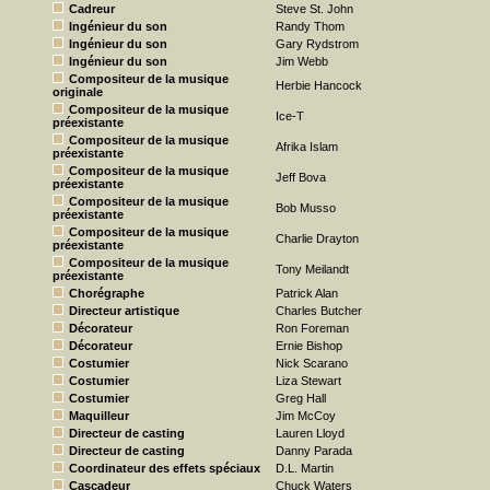
Cadreur
Steve St. John
Ingénieur du son
Randy Thom
Ingénieur du son
Gary Rydstrom
Ingénieur du son
Jim Webb
Compositeur de la musique
Herbie Hancock
originale
Compositeur de la musique
Ice-T
préexistante
Compositeur de la musique
Afrika Islam
préexistante
Compositeur de la musique
Jeff Bova
préexistante
Compositeur de la musique
Bob Musso
préexistante
Compositeur de la musique
Charlie Drayton
préexistante
Compositeur de la musique
Tony Meilandt
préexistante
Chorégraphe
Patrick Alan
Directeur artistique
Charles Butcher
Décorateur
Ron Foreman
Décorateur
Ernie Bishop
Costumier
Nick Scarano
Costumier
Liza Stewart
Costumier
Greg Hall
Maquilleur
Jim McCoy
Directeur de casting
Lauren Lloyd
Directeur de casting
Danny Parada
Coordinateur des effets spéciaux
D.L. Martin
Cascadeur
Chuck Waters