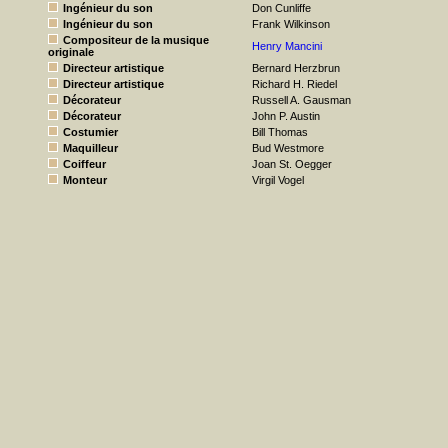
Ingénieur du son
Don Cunliffe
Ingénieur du son
Frank Wilkinson
Compositeur de la musique
Henry Mancini
originale
Directeur artistique
Bernard Herzbrun
Directeur artistique
Richard H. Riedel
Décorateur
Russell A. Gausman
Décorateur
John P. Austin
Costumier
Bill Thomas
Maquilleur
Bud Westmore
Coiffeur
Joan St. Oegger
Monteur
Virgil Vogel