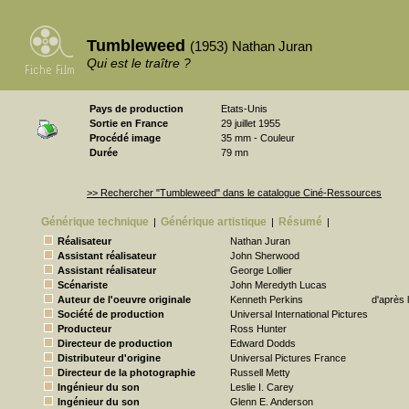
Tumbleweed
(1953) Nathan Juran
Qui est le traître ?
Pays de production
Etats-Unis
Sortie en France
29 juillet 1955
Procédé image
35 mm - Couleur
Durée
79 mn
>> Rechercher "Tumbleweed" dans le catalogue Ciné-Ressources
Générique technique
Générique artistique
Résumé
|
|
|
Réalisateur
Nathan Juran
Assistant réalisateur
John Sherwood
Assistant réalisateur
George Lollier
Scénariste
John Meredyth Lucas
Auteur de l'oeuvre originale
Kenneth Perkins
d'après
Société de production
Universal International Pictures
Producteur
Ross Hunter
Directeur de production
Edward Dodds
Distributeur d'origine
Universal Pictures France
Directeur de la photographie
Russell Metty
Ingénieur du son
Leslie I. Carey
Ingénieur du son
Glenn E. Anderson