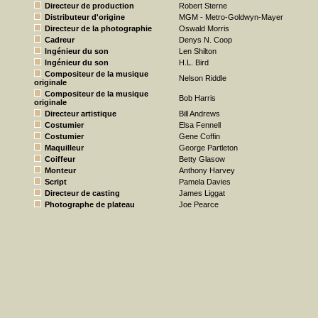
Directeur de production
Robert Sterne
Distributeur d'origine
MGM - Metro-Goldwyn-Mayer
Directeur de la photographie
Oswald Morris
Cadreur
Denys N. Coop
Ingénieur du son
Len Shilton
Ingénieur du son
H.L. Bird
Compositeur de la musique
Nelson Riddle
originale
Compositeur de la musique
Bob Harris
originale
Directeur artistique
Bill Andrews
Costumier
Elsa Fennell
Costumier
Gene Coffin
Maquilleur
George Partleton
Coiffeur
Betty Glasow
Monteur
Anthony Harvey
Script
Pamela Davies
Directeur de casting
James Liggat
Photographe de plateau
Joe Pearce