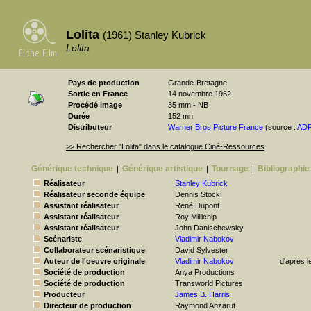
Lolita
(1961) Stanley Kubrick
Lolita
Pays de production
Grande-Bretagne
Sortie en France
14 novembre 1962
Procédé image
35 mm - NB
Durée
152 mn
Distributeur
Warner Bros Picture France
(source :
AD
>> Rechercher "Lolita" dans le catalogue Ciné-Ressources
Générique technique
Générique artistique
Tournage
Bibliographie
|
|
|
Réalisateur
Stanley Kubrick
Réalisateur seconde équipe
Dennis Stock
Assistant réalisateur
René Dupont
Assistant réalisateur
Roy Millichip
Assistant réalisateur
John Danischewsky
Scénariste
Vladimir Nabokov
Collaborateur scénaristique
David Sylvester
Auteur de l'oeuvre originale
Vladimir Nabokov
d'après l
Société de production
Anya Productions
Société de production
Transworld Pictures
Producteur
James B. Harris
Directeur de production
Raymond Anzarut