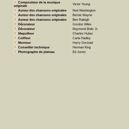
Compositeur de la musique
Victor Young
originale
Auteur des chansons originales
Ned Washington
Auteur des chansons originales
Bernie Wayne
Auteur des chansons originales
Ben Raleigh
Décorateur
Gordon Wiles
Décorateur
Raymond Boltz Jr.
Maquilleur
Charles Huber
Coiffeur
Carla Hadley
Monteur
Harry Gerstad
Conseiller technique
Herman King
Photographe de plateau
Ed Jones