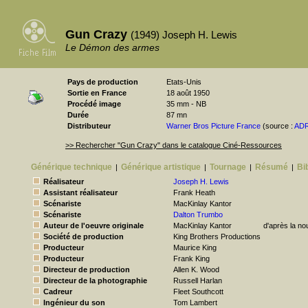
Gun Crazy
(1949) Joseph H. Lewis
Le Démon des armes
Pays de production
Etats-Unis
Sortie en France
18 août 1950
Procédé image
35 mm - NB
Durée
87 mn
Distributeur
Warner Bros Picture France
(source :
AD
>> Rechercher "Gun Crazy" dans le catalogue Ciné-Ressources
Générique technique
Générique artistique
Tournage
Résumé
Bi
|
|
|
|
Réalisateur
Joseph H. Lewis
Assistant réalisateur
Frank Heath
Scénariste
MacKinlay Kantor
Scénariste
Dalton Trumbo
Auteur de l'oeuvre originale
MacKinlay Kantor
d'après la no
Société de production
King Brothers Productions
Producteur
Maurice King
Producteur
Frank King
Directeur de production
Allen K. Wood
Directeur de la photographie
Russell Harlan
Cadreur
Fleet Southcott
Ingénieur du son
Tom Lambert