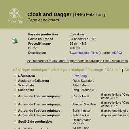
Cloak and Dagger
(1946) Fritz Lang
Cape et poignard
Pays de production
Etats-Unis
Sortie en France
24 décembre 1947
Procédé image
35 mm - NB
Durée
106 mn
Distributeur
Swashbuckler Films
(source :
ADRC
)
>> Rechercher "Cloak and Dagger" dans le catalogue Ciné-Ressources
Générique technique
Générique artistique
Tournage
Résumé
Bi
|
|
|
|
Réalisateur
Fritz Lang
Assistant réalisateur
Russ Saunders
Scénariste
Albert Maltz
Scénariste
Ring Lardner Jr.
d'après le livre "Cl
Auteur de l'oeuvre originale
Corey Ford
of the OSS"
d'après le livre "Cl
Auteur de l'oeuvre originale
Alastair MacBain
of the OSS"
Auteur de l'oeuvre originale
Boris Ingster
d'après une histoire 
Auteur de l'oeuvre originale
John Larkin
d'après une histoire 
United States
Société de production
Pictures
A Fritz Lang