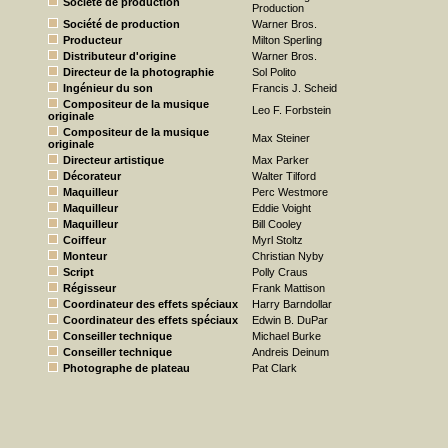
Société de production
Production
Société de production
Warner Bros.
Producteur
Milton Sperling
Distributeur d'origine
Warner Bros.
Directeur de la photographie
Sol Polito
Ingénieur du son
Francis J. Scheid
Compositeur de la musique
Leo F. Forbstein
originale
Compositeur de la musique
Max Steiner
originale
Directeur artistique
Max Parker
Décorateur
Walter Tilford
Maquilleur
Perc Westmore
Maquilleur
Eddie Voight
Maquilleur
Bill Cooley
Coiffeur
Myrl Stoltz
Monteur
Christian Nyby
Script
Polly Craus
Régisseur
Frank Mattison
Coordinateur des effets spéciaux
Harry Barndollar
Coordinateur des effets spéciaux
Edwin B. DuPar
Conseiller technique
Michael Burke
Conseiller technique
Andreis Deinum
Photographe de plateau
Pat Clark