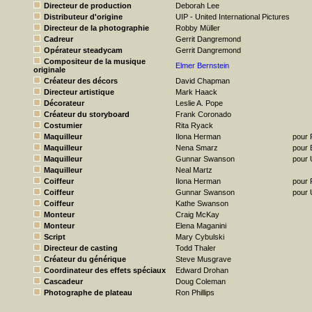
Directeur de production
Deborah Lee
Distributeur d'origine
UIP - United International Pictures
Directeur de la photographie
Robby Müller
Cadreur
Gerrit Dangremond
Opérateur steadycam
Gerrit Dangremond
Compositeur de la musique
Elmer Bernstein
originale
Créateur des décors
David Chapman
Directeur artistique
Mark Haack
Décorateur
Leslie A. Pope
Créateur du storyboard
Frank Coronado
Costumier
Rita Ryack
Maquilleur
Ilona Herman
pour 
Maquilleur
Nena Smarz
pour 
Maquilleur
Gunnar Swanson
pour
Maquilleur
Neal Martz
Coiffeur
Ilona Herman
pour 
Coiffeur
Gunnar Swanson
pour
Coiffeur
Kathe Swanson
Monteur
Craig McKay
Monteur
Elena Maganini
Script
Mary Cybulski
Directeur de casting
Todd Thaler
Créateur du générique
Steve Musgrave
Coordinateur des effets spéciaux
Edward Drohan
Cascadeur
Doug Coleman
Photographe de plateau
Ron Phillips