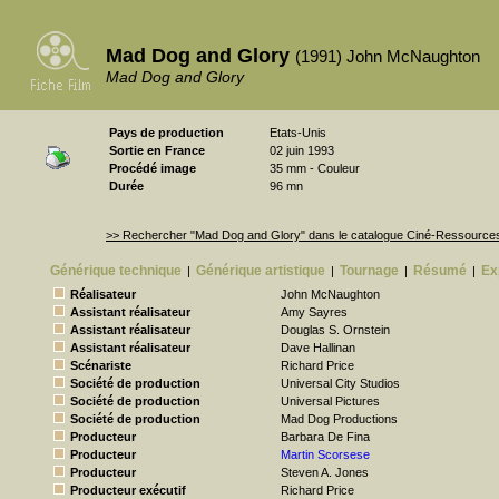
Mad Dog and Glory
(1991) John McNaughton
Mad Dog and Glory
Pays de production
Etats-Unis
Sortie en France
02 juin 1993
Procédé image
35 mm - Couleur
Durée
96 mn
>> Rechercher "Mad Dog and Glory" dans le catalogue Ciné-Ressource
Générique technique
Générique artistique
Tournage
Résumé
Ex
|
|
|
|
Réalisateur
John McNaughton
Assistant réalisateur
Amy Sayres
Assistant réalisateur
Douglas S. Ornstein
Assistant réalisateur
Dave Hallinan
Scénariste
Richard Price
Société de production
Universal City Studios
Société de production
Universal Pictures
Société de production
Mad Dog Productions
Producteur
Barbara De Fina
Producteur
Martin Scorsese
Producteur
Steven A. Jones
Producteur exécutif
Richard Price