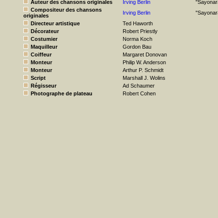
Auteur des chansons originales
Irving Berlin
"Sayonar
Compositeur des chansons
Irving Berlin
"Sayonar
originales
Directeur artistique
Ted Haworth
Décorateur
Robert Priestly
Costumier
Norma Koch
Maquilleur
Gordon Bau
Coiffeur
Margaret Donovan
Monteur
Philip W. Anderson
Monteur
Arthur P. Schmidt
Script
Marshall J. Wolins
Régisseur
Ad Schaumer
Photographe de plateau
Robert Cohen