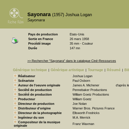
Sayonara
(1957) Joshua Logan
Sayonara
Pays de production
Etats-Unis
Sortie en France
26 mars 1958
Procédé image
35 mm - Couleur
Durée
147 mn
>> Rechercher "Sayonara" dans le catalogue Ciné-Ressources
Générique technique
Générique artistique
Tournage
Résumé
Bi
|
|
|
|
Réalisateur
Joshua Logan
Scénariste
Paul Osborn
Auteur de l'oeuvre originale
James A. Michener
d'après 
Société de production
Pennebaker Productions
Société de production
William Goetz Productions
Producteur
William Goetz
Directeur de production
Joe Nolan
Distributeur d'origine
Warner Bros. Pictures France
Directeur de la photographie
Ellsworth Fredricks
Ingénieur du son
M.A. Merrick
Compositeur de la musique
Franz Waxman
originale